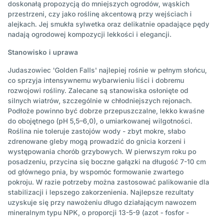
doskonałą propozycją do mniejszych ogrodów, wąskich
przestrzeni, czy jako roślinę akcentową przy wejściach i
alejkach. Jej smukła sylwetka oraz delikatnie opadające pędy
nadają ogrodowej kompozycji lekkości i elegancji.
Stanowisko i uprawa
Judaszowiec 'Golden Falls' najlepiej rośnie w pełnym słońcu,
co sprzyja intensywnemu wybarwieniu liści i dobremu
rozwojowi rośliny. Zalecane są stanowiska osłonięte od
silnych wiatrów, szczególnie w chłodniejszych rejonach.
Podłoże powinno być dobrze przepuszczalne, lekko kwaśne
do obojętnego (pH 5,5–6,0), o umiarkowanej wilgotności.
Roślina nie toleruje zastojów wody - zbyt mokre, słabo
zdrenowane gleby mogą prowadzić do gnicia korzeni i
występowania chorób grzybowych. W pierwszym roku po
posadzeniu, przycina się boczne gałązki na długość 7-10 cm
od głównego pnia, by wspomóc formowanie zwartego
pokroju. W razie potrzeby można zastosować palikowanie dla
stabilizacji i lepszego zakorzenienia. Najlepsze rezultaty
uzyskuje się przy nawożeniu długo działającym nawozem
mineralnym typu NPK, o proporcji 13-5-9 (azot - fosfor -