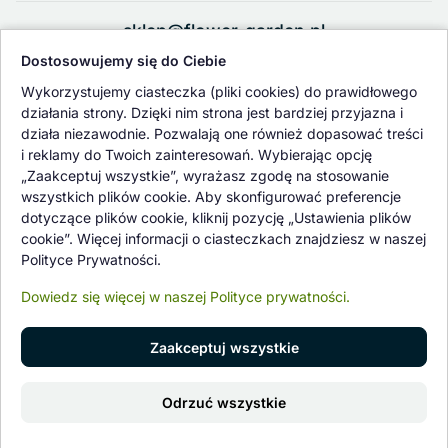
sklep@flower-garden.pl
Dostosowujemy się do Ciebie
Oferowane przez nas rośliny i nasiona podlegają regularnej ścisłej
Wykorzystujemy ciasteczka (pliki cookies) do prawidłowego
kontroli jakości oraz kontroli zdrowotnej przeprowadzanej przez
działania strony. Dzięki nim strona jest bardziej przyjazna i
wykwalifikowane osoby z Państwowej Inspekcji Ochrony Roślin i
działa niezawodnie. Pozwalają one również dopasować treści
Nasiennictwa.
i reklamy do Twoich zainteresowań. Wybierając opcję
„Zaakceptuj wszystkie”, wyrażasz zgodę na stosowanie
wszystkich plików cookie. Aby skonfigurować preferencje
dotyczące plików cookie, kliknij pozycję „Ustawienia plików
cookie”. Więcej informacji o ciasteczkach znajdziesz w naszej
Polityce Prywatności.
Dowiedz się więcej w naszej Polityce prywatności.
Zaakceptuj wszystkie
© 1997 - 2026 flower-garden.pl | Wszelkie prawa zastrzeżone.
Odrzuć wszystkie
Znajdź nas na
0