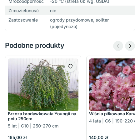
Mrozoodporność
-20 °C (strefa 6b wg. USDA)
Zimozieloność
nie
Zastosowanie
ogrody przydomowe, soliter
(pojedynczo)
Podobne produkty
Brzoza brodawkowata Youngii na
Wiśnia piłkowana Kanza
pniu 250cm
4 lata | C6 | 190-220 c
5 lat | C10 | 250-270 cm
165,00 zł
140,00 zł