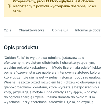
Przepraszamy, produkt który oglądasz jest obecnie
niedostępny z powodu wyczerpania dostępnej ilości
sztuk.
Opis
Charakterystyka
Opinie (0)
Informacje dodatk
Opis produktu
'Golden Falls' to wyjątkowa odmiana judaszowca
o
efektownym, złocistym ulistnieniu
i charakterystycznym,
wąskim pokroju kaskadowym. Młode liście mają odcień lekko
pomarańczowy, starsze nabierają intensywnie złotego koloru,
który utrzymuje się nawet w pełnym słońcu i podczas upałów.
Wiosną (jeszcze przed rozwojem liści) drzewko obsypuje się
głębokoróżowymi kwiatami, które
wyrastają bezpośrednio z
kory
, przyciągają motyle i inne owady zapylające, wnosząc
do ogrodu energię i życie. Roślina dorasta do około
2-3 m
wysokości, przy szerokości zaledwie 1-1,2 m, co czyni ją