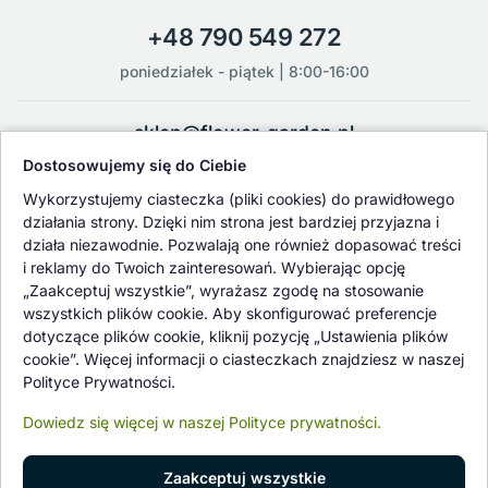
+48 790 549 272
poniedziałek - piątek | 8:00-16:00
sklep@flower-garden.pl
Dostosowujemy się do Ciebie
Oferowane przez nas rośliny i nasiona podlegają regularnej ścisłej
Wykorzystujemy ciasteczka (pliki cookies) do prawidłowego
kontroli jakości oraz kontroli zdrowotnej przeprowadzanej przez
działania strony. Dzięki nim strona jest bardziej przyjazna i
wykwalifikowane osoby z Państwowej Inspekcji Ochrony Roślin i
działa niezawodnie. Pozwalają one również dopasować treści
Nasiennictwa.
i reklamy do Twoich zainteresowań. Wybierając opcję
„Zaakceptuj wszystkie”, wyrażasz zgodę na stosowanie
wszystkich plików cookie. Aby skonfigurować preferencje
dotyczące plików cookie, kliknij pozycję „Ustawienia plików
cookie”. Więcej informacji o ciasteczkach znajdziesz w naszej
Polityce Prywatności.
Dowiedz się więcej w naszej Polityce prywatności.
Zaakceptuj wszystkie