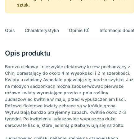
sztuk.
Opis
Charakterystyka
Opinie (0)
Informacje dodatk
Opis produktu
Bardzo ciekawy i niezwykle efektowny krzew pochodzący z
Chin, dorastający do około
4 m wysokości
i 2 m szerokości.
Kwiaty u odmiany Avondale pojawiają się bardzo szybko. Już
na młodych sadzonkach można zaobserwować pierwsze
różowe kwiaty
wyrastające prosto z pnia rośliny
.
Judaszowiec kwitnie w maju, przed wypuszczeniem liści.
Różowo-fioletowe kwiaty zebrane są w krótkie grona.
Wytwarzają
bardzo przyjemny zapach
. Kwitnie około 2-3
tygodni. Po kwitnieniu judaszowiec wypuszcza duże,
sercowate liście, które jesienią przebarwiają się na żółto.
Judaszowiec chiński najlepiej rośnie na stanowiskach