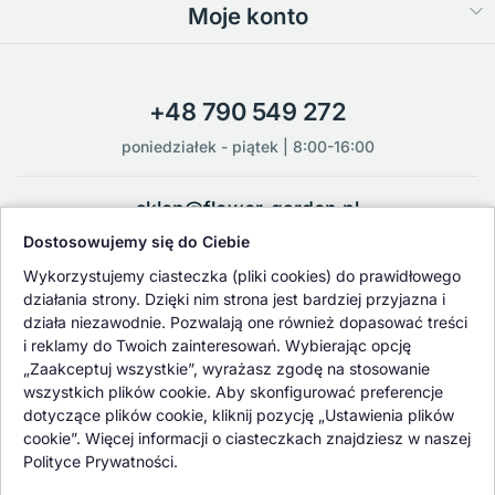
Moje konto
+48 790 549 272
poniedziałek - piątek | 8:00-16:00
sklep@flower-garden.pl
Dostosowujemy się do Ciebie
Oferowane przez nas rośliny i nasiona podlegają regularnej ścisłej
Wykorzystujemy ciasteczka (pliki cookies) do prawidłowego
kontroli jakości oraz kontroli zdrowotnej przeprowadzanej przez
działania strony. Dzięki nim strona jest bardziej przyjazna i
wykwalifikowane osoby z Państwowej Inspekcji Ochrony Roślin i
działa niezawodnie. Pozwalają one również dopasować treści
Nasiennictwa.
i reklamy do Twoich zainteresowań. Wybierając opcję
„Zaakceptuj wszystkie”, wyrażasz zgodę na stosowanie
wszystkich plików cookie. Aby skonfigurować preferencje
dotyczące plików cookie, kliknij pozycję „Ustawienia plików
cookie”. Więcej informacji o ciasteczkach znajdziesz w naszej
Polityce Prywatności.