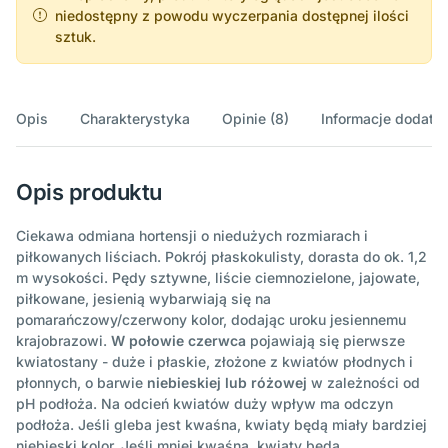
niedostępny z powodu wyczerpania dostępnej ilości
sztuk.
Opis
Charakterystyka
Opinie (8)
Informacje dodatk
Opis produktu
Ciekawa odmiana hortensji o niedużych rozmiarach i
piłkowanych liściach. Pokrój płaskokulisty, dorasta do ok. 1,2
m wysokości. Pędy sztywne, liście ciemnozielone, jajowate,
piłkowane, jesienią wybarwiają się na
pomarańczowy/czerwony kolor, dodając uroku jesiennemu
krajobrazowi.
W połowie czerwca
pojawiają się pierwsze
kwiatostany - duże i płaskie, złożone z kwiatów płodnych i
płonnych, o barwie
niebieskiej lub różowej
w zależności od
pH podłoża. Na odcień kwiatów duży wpływ ma odczyn
podłoża. Jeśli gleba jest kwaśna, kwiaty będą miały bardziej
niebieski kolor. Jeśli mniej kwaśna, kwiaty będą