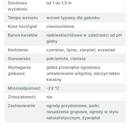
Docelowa
od 1 do 1,5 m
wysokość
Tempo wzrostu
wzrost typowy dla gatunku
Kolor liści/igieł
ciemnozielone
Barwa kwiatów
niebieskie/różowe w zależności od pH
gleby
Kwitnienie
czerwiec, lipiec, sierpień, wrzesień
Stanowisko
półcieniste, cieniste
Wymagania
gleba przeciętna ogrodowa,
glebowe
umiarkowanie wilgotna, odczyn lekko
kwaśny
Mrozoodporność
-23 °C
Zimozieloność
nie
Zastosowanie
ogrody przydomowe, parki,
nasadzenia grupowe, ogrody w stylu
naturalistycznym, żywopłot