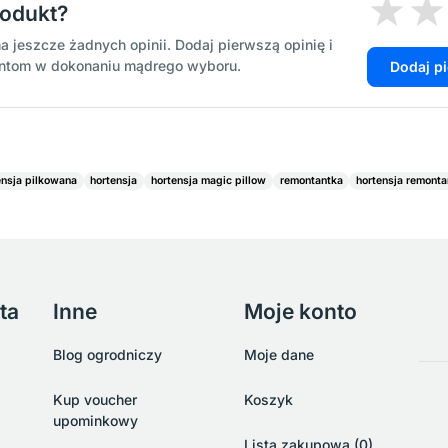
rodukt?
a jeszcze żadnych opinii. Dodaj pierwszą opinię i
entom w dokonaniu mądrego wyboru.
Dodaj p
ensja pilkowana
hortensja
hortensja magic pillow
remontantka
hortensja remonta
ta
Inne
Moje konto
Blog ogrodniczy
Moje dane
Kup voucher
Koszyk
upominkowy
Lista zakupowa (0)