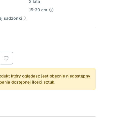
2 lata
15-30 cm
j sadzonki
dukt który oglądasz jest obecnie niedostępny
nia dostępnej ilości sztuk.