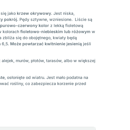
 się jako
krzew okrywowy
. Jest niska,
y pokrój
. Pędy sztywne, wzniesione. Liście są
urpurowo-czerwony kolor
z lekką fioletową
w kolorach
fioletowo-niebieskim lub różowym
w
a zbliża się do obojętnego, kwiaty będą
h 6,5.
Może powtarzać kwitnienie jesienią
jeśli
alejek, murów, płotów, tarasów, albo w większej
ste
, osłonięte od wiatru. Jest mało podatna na
ować rośliny, co zabezpiecza korzenie przed