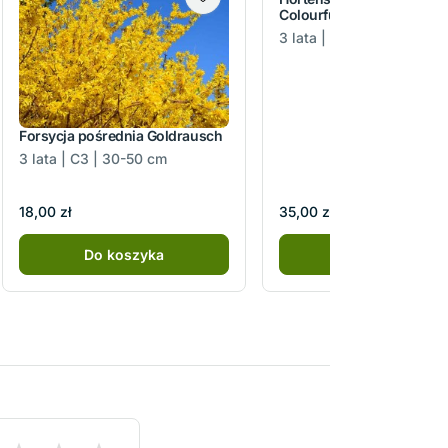
Colourful Cocktail PBR
3 lata | C3 | 30-50 cm
Forsycja pośrednia Goldrausch
3 lata | C3 | 30-50 cm
18,00 zł
35,00 zł
Do koszyka
Do koszyka