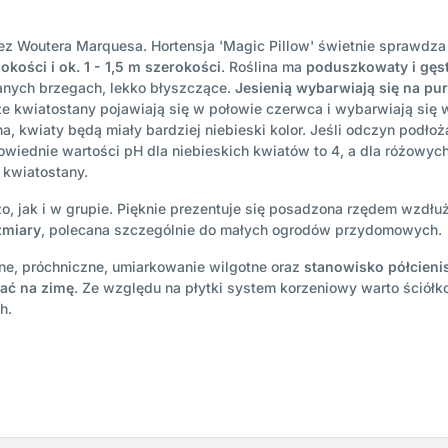
z Woutera Marquesa. Hortensja 'Magic Pillow' świetnie sprawdza
kości i ok. 1 - 1,5 m szerokości
. Roślina ma
poduszkowaty i gęst
wanych brzegach, lekko błyszczące.
Jesienią wybarwiają się na p
ze kwiatostany pojawiają się w połowie czerwca i wybarwiają się 
a, kwiaty będą miały bardziej niebieski kolor. Jeśli odczyn podłoż
owiednie wartości pH dla niebieskich kwiatów to 4, a dla różowyc
 kwiatostany.
 jak i w grupie. Pięknie prezentuje się posadzona rzędem wzdłuż 
zmiary
, polecana szczególnie do małych ogrodów przydomowych.
zne, próchniczne, umiarkowanie wilgotne oraz
stanowisko półcieni
wać na zimę
. Ze względu na płytki system korzeniowy warto ściółk
h.