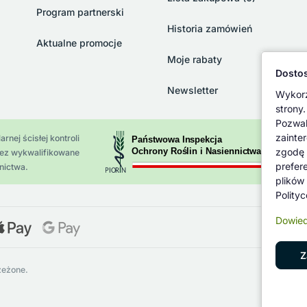
Program partnerski
Historia zamówień
Aktualne promocje
Moje rabaty
Dostos
Newsletter
Wykorz
strony.
Pozwal
zainte
rnej ścisłej kontroli
zgodę 
zez wykwalifikowane
prefer
nictwa.
plików
Polity
Dowied
Z
zeżone.