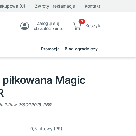
zakupowa (0)
Zwroty i reklamacje
Kontakt
0
Zaloguj się
Koszyk
lub załóż konto
Promocje
Blog ogrodniczy
 piłkowana Magic
R
ic Pillow 'HSOPR015' PBR
0,5-litrowy (P9)