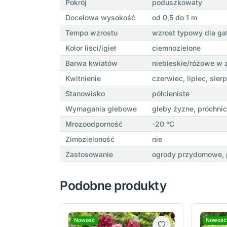
Pokrój
poduszkowaty
Docelowa wysokość
od 0,5 do 1 m
Tempo wzrostu
wzrost typowy dla ga
Kolor liści/igieł
ciemnozielone
Barwa kwiatów
niebieskie/różowe w 
Kwitnienie
czerwiec, lipiec, sier
Stanowisko
półcieniste
Wymagania glebowe
gleby żyzne, próchni
Mrozoodporność
-20 °C
Zimozieloność
nie
Zastosowanie
ogrody przydomowe, p
Podobne produkty
Nowość
Nowość