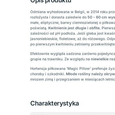
Opis produktu
Odmiana wyhodowana w Belgii, w 2014 roku prze
rozłożysta i dorasta zaledwie do
50 - 60 cm wyso
małe, eliptyczne, barwy ciemnozielonej o piłko
poświatą.
Kwitnienie jest długie i obfite
. Pierws
zależności od pH podłoża. Jeśli gleba jest kwaśn
jasnoniebieskie, fioletowe, aż do różowego. Odp
po pierwszym kwitnieniu zetniemy przekwitnięte
Efektownie wygląda sadzona zarówno pojedynczo,
grupie na trawniku. Ze względu na
niewielkie ro
Hortensja piłkowana 'Magic Pillow' preferuje ży
choroby i szkodniki.
Młode rośliny należy okry
mrozem zimą i przegrzaniem w miesiącach letnic
Charakterystyka