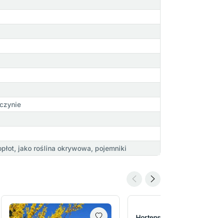
czynie
łot, jako roślina okrywowa, pojemniki
Hortensja bukietowa Livi