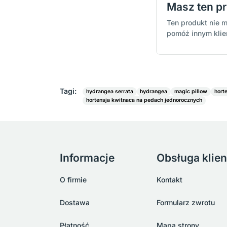
Masz ten p
Ten produkt nie m
pomóż innym kli
Tagi:
hydrangea serrata
hydrangea
magic pillow
hort
hortensja kwitnaca na pedach jednorocznych
Informacje
Obsługa klien
O firmie
Kontakt
Dostawa
Formularz zwrotu
Płatność
Mapa strony