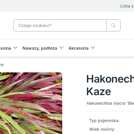
Lista 
siona
Nawozy, podłoża
Akcesoria
ze
Hakonech
Kaze
Hakonechloa macra 'Ben
Typ pojemnika:
Wiek rośliny: