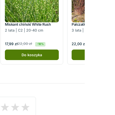
Miskant chiński White Rush
Palczatka miotlasta Blue 
2 lata | C2 | 20-40 cm
3 lata | C2 | 50-70 cm
22,00 zł
17,99 zł
22,00 zł
-18%
Do koszyka
Do koszyka