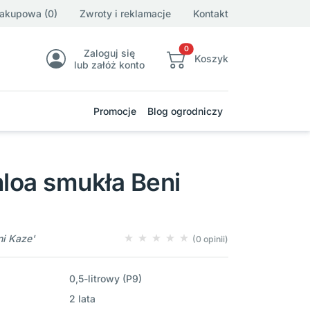
zakupowa (0)
Zwroty i reklamacje
Kontakt
0
Zaloguj się
Koszyk
lub załóż konto
Promocje
Blog ogrodniczy
loa smukła Beni
i Kaze'
(0 opinii)
0,5-litrowy (P9)
2 lata