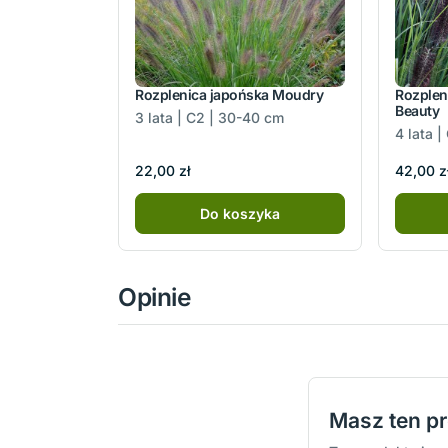
Rozplenica japońska Moudry
Rozplen
Beauty
3 lata | C2 | 30-40 cm
4 lata 
22,00 zł
42,00 z
Do koszyka
Opinie
Masz ten p