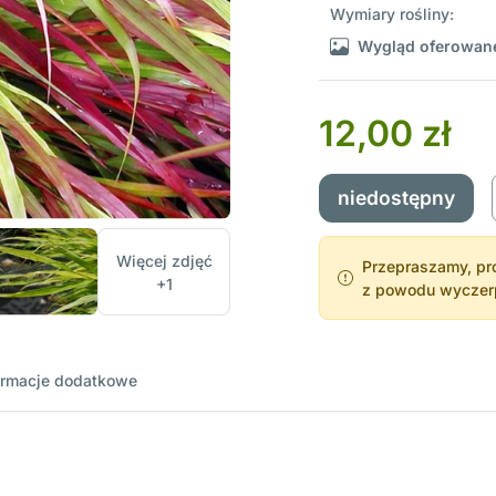
Wymiary rośliny:
Wygląd oferowane
12,00 zł
niedostępny
Więcej zdjęć
Przepraszamy, pro
+1
z powodu wyczerpa
ormacje dodatkowe