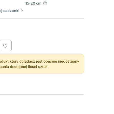
15-20 cm
j sadzonki
dukt który oglądasz jest obecnie niedostępny
nia dostępnej ilości sztuk.