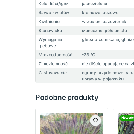
Kolor liści/igieł
jasnozielone
Barwa kwiatów
kremowe, beżowe
Kwitnienie
wrzesień, październik
Stanowisko
słoneczne, półcieniste
Wymagania
gleba próchniczna, glinia
glebowe
Mrozoodporność
-23 °C
Zimozieloność
nie (liście opadające na z
Zastosowanie
ogrody przydomowe, rabat
uprawa w pojemniku
Podobne produkty
Nowość