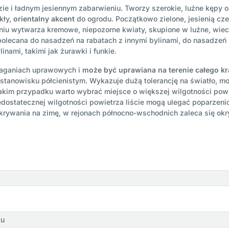
ie i ładnym jesiennym zabarwieniu. Tworzy szerokie, luźne kępy o
kły,
orientalny akcent
do ogrodu. Początkowo zielone, jesienią c
eśniu wytwarza kremowe, niepozorne kwiaty, skupione w luźne, wie
olecana do nasadzeń na rabatach z innymi bylinami, do nasadzeń 
inami, takimi jak żurawki i funkie.
maganiach uprawowych i
może być uprawiana na terenie całego kr
stanowisku półcienistym. Wykazuje dużą tolerancję na światło, 
takim przypadku warto wybrać miejsce o większej wilgotności pow
edostatecznej wilgotności powietrza liście mogą ulegać poparzeni
krywania na zimę, w rejonach północno-wschodnich zaleca się okr
ku