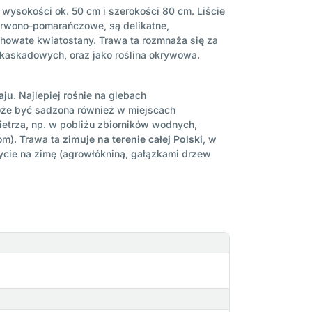
 wysokości ok. 50 cm i szerokości 80 cm. Liście
zerwono-pomarańczowe, są delikatne,
chowate kwiatostany. Trawa ta rozmnaża się za
kaskadowych, oraz jako roślina okrywowa.
aju
. Najlepiej rośnie na glebach
może być sadzona również w miejscach
ietrza, np. w pobliżu zbiorników wodnych,
om). Trawa ta
zimuje na terenie całej Polski
, w
ycie na zimę (agrowłókniną, gałązkami drzew