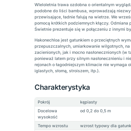
WIeloletnia trawa ozdobna o orientalnym wyglądz
podobne do liści bambusa, wprowadzają niezwy
przewisające, ładnie falują na wietrze. We wrz
pomocą krótkich podziemnych kłączy. Odmiana p
Świetnie prezentuje się w połączeniu z innymi byl
Hakonechloa jest gatunkiem o przeciętnych wy
przepuszczalnych, umiarkowanie wilgotnych, na 
zacienionych, jak i mocno nasłonecznionych (w 
ponieważ latem przy silnym nasłonecznieniu i ni
rejonach o łagodniejszym klimacie nie wymaga o
iglastych, słomą, stroiszem, itp.).
Charakterystyka
Pokrój
kępiasty
Docelowa
od 0,2 do 0,5 m
wysokość
Tempo wzrostu
wzrost typowy dla gatun