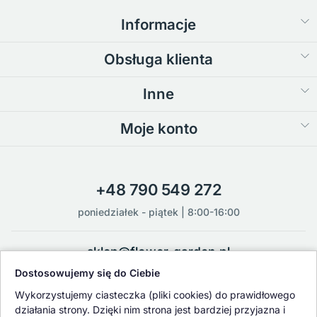
Informacje
Obsługa klienta
Inne
Moje konto
+48 790 549 272
poniedziałek - piątek | 8:00-16:00
sklep@flower-garden.pl
Dostosowujemy się do Ciebie
Oferowane przez nas rośliny i nasiona podlegają regularnej ścisłej
Wykorzystujemy ciasteczka (pliki cookies) do prawidłowego
kontroli jakości oraz kontroli zdrowotnej przeprowadzanej przez
działania strony. Dzięki nim strona jest bardziej przyjazna i