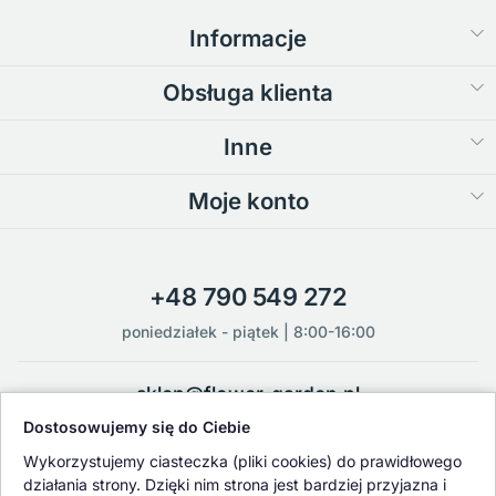
Informacje
Obsługa klienta
Inne
Moje konto
+48 790 549 272
poniedziałek - piątek | 8:00-16:00
sklep@flower-garden.pl
Dostosowujemy się do Ciebie
Oferowane przez nas rośliny i nasiona podlegają regularnej ścisłej
Wykorzystujemy ciasteczka (pliki cookies) do prawidłowego
kontroli jakości oraz kontroli zdrowotnej przeprowadzanej przez
działania strony. Dzięki nim strona jest bardziej przyjazna i