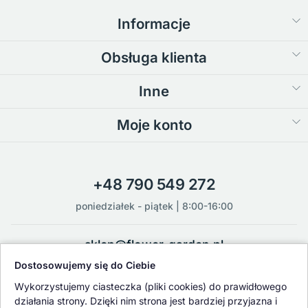
Informacje
Obsługa klienta
Inne
Moje konto
+48 790 549 272
poniedziałek - piątek | 8:00-16:00
sklep@flower-garden.pl
Dostosowujemy się do Ciebie
Oferowane przez nas rośliny i nasiona podlegają regularnej ścisłej
Wykorzystujemy ciasteczka (pliki cookies) do prawidłowego
kontroli jakości oraz kontroli zdrowotnej przeprowadzanej przez
działania strony. Dzięki nim strona jest bardziej przyjazna i