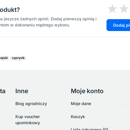
rodukt?
a jeszcze żadnych opinii. Dodaj pierwszą opinię i
entom w dokonaniu mądrego wyboru.
Dodaj p
kajski
cyprysik
ta
Inne
Moje konto
Blog ogrodniczy
Moje dane
Kup voucher
Koszyk
upominkowy
Lista zakupowa (0)