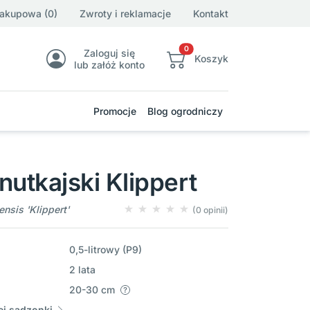
zakupowa (0)
Zwroty i reklamacje
Kontakt
0
Zaloguj się
Koszyk
lub załóż konto
Promocje
Blog ogrodniczy
nutkajski Klippert
nsis 'Klippert'
(0 opinii)
0,5-litrowy (P9)
2 lata
20-30 cm
j sadzonki