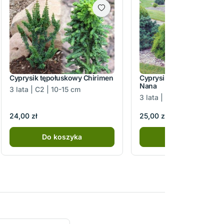
Cyprysik tępołuskowy Chirimen
Cyprysik groszkowy Filife
Nana
3 lata | C2 | 10-15 cm
3 lata | C2 | 15-20 cm
24,00 zł
25,00 zł
Do koszyka
Do koszyka