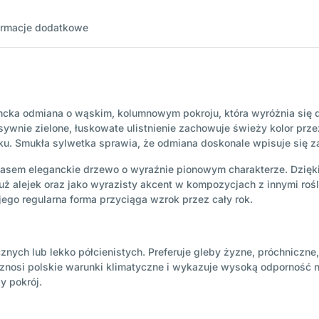
ormacje dodatkowe
gancka odmiana o wąskim, kolumnowym pokroju, która wyróżnia się
wnie zielone, łuskowate ulistnienie zachowuje świeży kolor przez
oku. Smukła sylwetka sprawia, że odmiana doskonale wpisuje się z
czasem eleganckie drzewo o wyraźnie pionowym charakterze. Dzięki
 alejek oraz jako wyrazisty akcent w kompozycjach z innymi rośli
ego regularna forma przyciąga wzrok przez cały rok.
znych lub lekko półcienistych. Preferuje gleby żyzne, próchniczne
znosi polskie warunki klimatyczne i wykazuje wysoką odporność n
y pokrój.