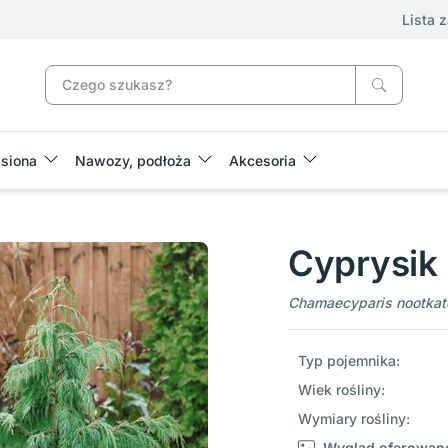
Lista 
siona
Nawozy, podłoża
Akcesoria
Cyprysik 
Chamaecyparis nootkate
Typ pojemnika:
Wiek rośliny:
Wymiary rośliny:
Wygląd oferowane