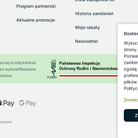
Program partnerski
Historia zamówień
Aktualne promocje
Moje rabaty
Dostos
Newsletter
Wykorz
strony.
Pozwal
zainte
rnej ścisłej kontroli
zgodę 
zez wykwalifikowane
prefer
nictwa.
plików
Polity
Dowied
Z
zeżone.