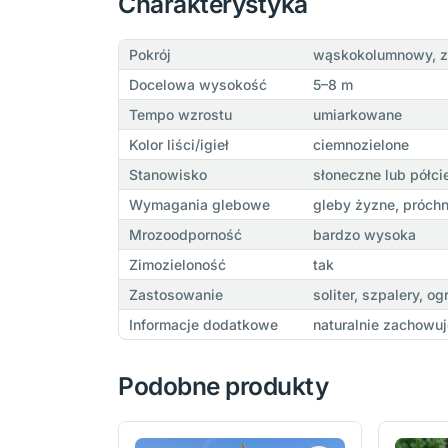
Charakterystyka
Pokrój
wąskokolumnowy, zw
Docelowa wysokość
5–8 m
Tempo wzrostu
umiarkowane
Kolor liści/igieł
ciemnozielone
Stanowisko
słoneczne lub półci
Wymagania glebowe
gleby żyzne, próch
Mrozoodporność
bardzo wysoka
Zimozieloność
tak
Zastosowanie
soliter, szpalery, 
Informacje dodatkowe
naturalnie zachowu
Podobne produkty