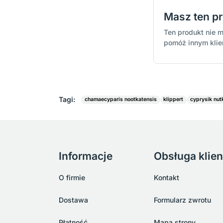
Masz ten p
Ten produkt nie m
pomóż innym kli
Tagi:
chamaecyparis nootkatensis
klippert
cyprysik nut
Informacje
Obsługa klien
O firmie
Kontakt
Dostawa
Formularz zwrotu
Płatność
Mapa strony