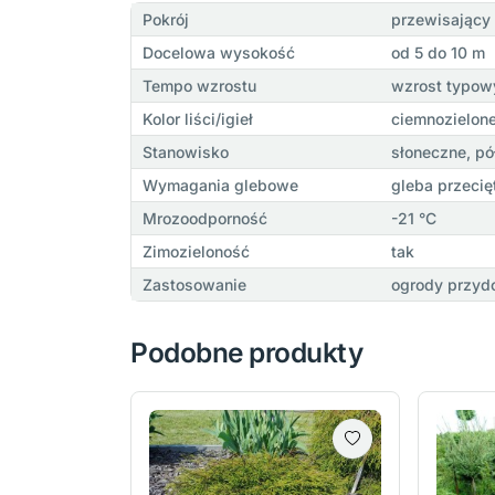
Pokrój
przewisający 
Docelowa wysokość
od 5 do 10 m
Tempo wzrostu
wzrost typow
Kolor liści/igieł
ciemnozielon
Stanowisko
słoneczne, pó
Wymagania glebowe
gleba przecię
Mrozoodporność
-21 °C
Zimozieloność
tak
Zastosowanie
ogrody przyd
Podobne produkty