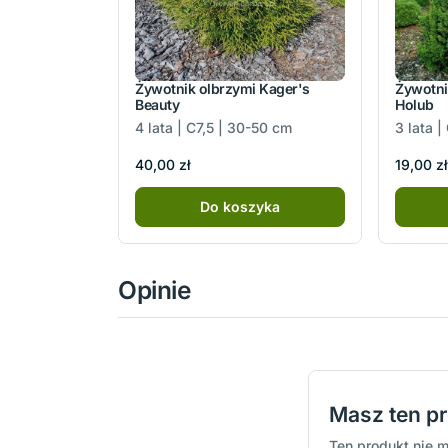
Żywotnik olbrzymi Kager's
Żywotni
Beauty
Holub
4 lata | C7,5 | 30-50 cm
3 lata 
40,00 zł
19,00 zł
Do koszyka
Opinie
Masz ten p
Ten produkt nie m