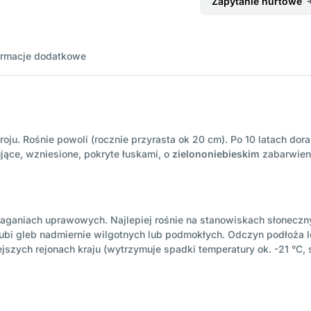
Zapytanie hurtowe
ormacje dodatkowe
oju. Rośnie powoli (rocznie przyrasta ok 20 cm). Po 10 latach dor
jące, wzniesione, pokryte łuskami, o
zielononiebieskim
zabarwieni
maganiach uprawowych. Najlepiej rośnie na stanowiskach słoneczny
ubi gleb nadmiernie wilgotnych lub podmokłych. Odczyn podłoża l
jszych rejonach kraju (wytrzymuje spadki temperatury ok. -21 °C, 