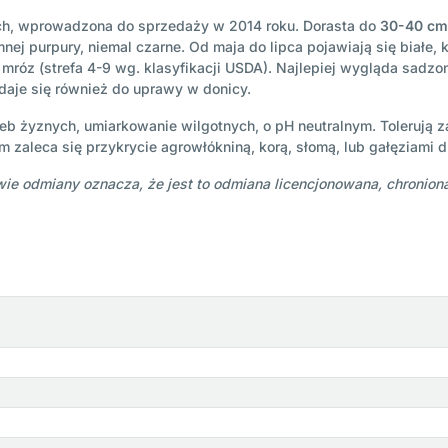
ach, wprowadzona do sprzedaży w 2014 roku. Dorasta do
30-40 cm
nej purpury, niemal czarne. Od maja do lipca pojawiają się białe,
 mróz (strefa 4-9 wg. klasyfikacji USDA). Najlepiej wygląda sadz
daje się również do uprawy w donicy.
eb żyznych, umiarkowanie wilgotnych, o pH neutralnym. Tolerują z
 zaleca się przykrycie agrowłókniną, korą, słomą, lub gałęziami d
azwie odmiany oznacza, że jest to odmiana licencjonowana, chro