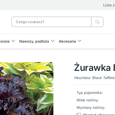
Lista 
siona
Nawozy, podłoża
Akcesoria
Żurawka B
Heuchera 'Black Taffeta
Typ pojemnika:
Wiek rośliny:
Wymiary rośliny:
Wygląd oferowane