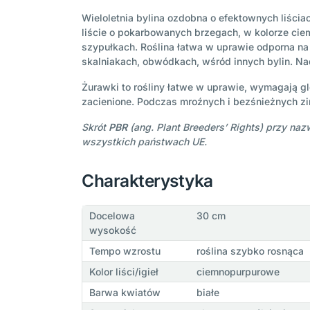
Wieloletnia bylina ozdobna o efektownych liści
liście o pokarbowanych brzegach, w kolorze ciem
szypułkach. Roślina łatwa w uprawie odporna na
skalniakach, obwódkach, wśród innych bylin. Na
Żurawki to rośliny łatwe w uprawie, wymagają gl
zacienione. Podczas mroźnych i bezśnieżnych zim
Skrót
PBR
(ang. Plant Breeders’ Rights) przy n
wszystkich państwach UE.
Charakterystyka
Docelowa
30 cm
wysokość
Tempo wzrostu
roślina szybko rosnąca
Kolor liści/igieł
ciemnopurpurowe
Barwa kwiatów
białe