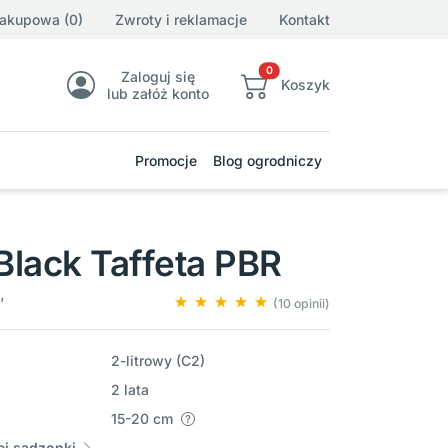
zakupowa (0)
Zwroty i reklamacje
Kontakt
0
Zaloguj się
Koszyk
lub załóż konto
Promocje
Blog ogrodniczy
lack Taffeta PBR
'
(10 opinii)
2-litrowy (C2)
2 lata
15-20 cm
j sadzonki