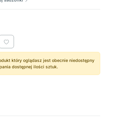
dukt który oglądasz jest obecnie niedostępny
nia dostępnej ilości sztuk.