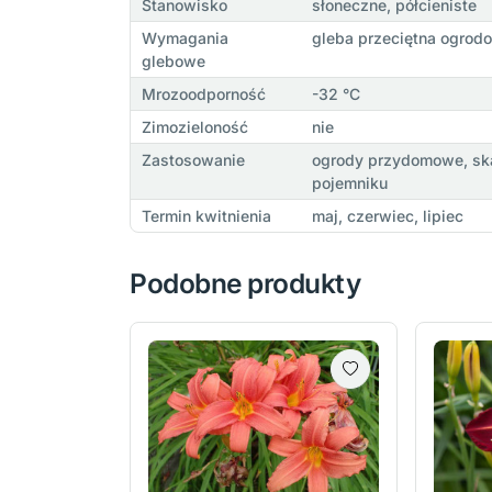
Stanowisko
słoneczne, półcieniste
Wymagania
gleba przeciętna ogrodo
glebowe
Mrozoodporność
-32 °C
Zimozieloność
nie
Zastosowanie
ogrody przydomowe, skal
pojemniku
Termin kwitnienia
maj, czerwiec, lipiec
Podobne produkty