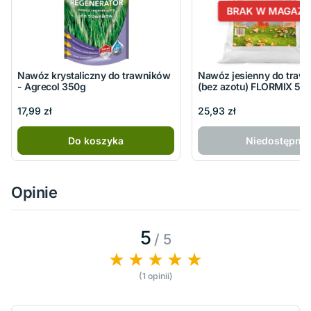
BRAK W MAGAZY
Nawóz krystaliczny do trawników
Nawóz jesienny do traw
- Agrecol 350g
(bez azotu) FLORMIX 5k
17,99 zł
25,93 zł
Do koszyka
Niedostępny
Opinie
5
/ 5
(1 opinii)