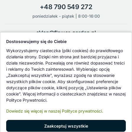
+48 790 549 272
poniedziałek - piątek | 8:00-16:00
sklep@flower-garden.pl
Dostosowujemy się do Ciebie
Oferowane przez nas rośliny i nasiona podlegają regularnej ścisłej
Wykorzystujemy ciasteczka (pliki cookies) do prawidłowego
kontroli jakości oraz kontroli zdrowotnej przeprowadzanej przez
działania strony. Dzięki nim strona jest bardziej przyjazna i
wykwalifikowane osoby z Państwowej Inspekcji Ochrony Roślin i
działa niezawodnie. Pozwalają one również dopasować treści
Nasiennictwa.
i reklamy do Twoich zainteresowań. Wybierając opcję
„Zaakceptuj wszystkie”, wyrażasz zgodę na stosowanie
wszystkich plików cookie. Aby skonfigurować preferencje
dotyczące plików cookie, kliknij pozycję „Ustawienia plików
cookie”. Więcej informacji o ciasteczkach znajdziesz w naszej
Polityce Prywatności.
Dowiedz się więcej w naszej Polityce prywatności.
Zaakceptuj wszystkie