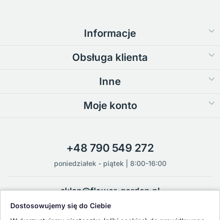
Informacje
Obsługa klienta
Inne
Moje konto
+48 790 549 272
poniedziałek - piątek | 8:00-16:00
sklep@flower-garden.pl
Dostosowujemy się do Ciebie
Oferowane przez nas rośliny i nasiona podlegają regularnej ścisłej