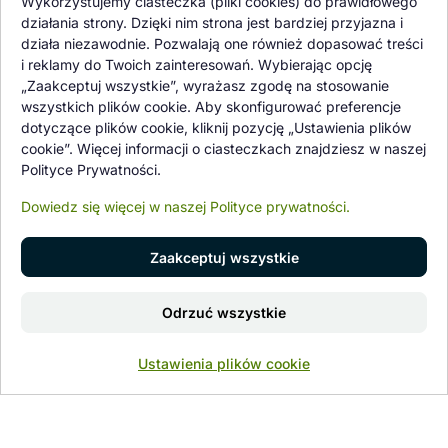
Wykorzystujemy ciasteczka (pliki cookies) do prawidłowego
kontroli jakości oraz kontroli zdrowotnej przeprowadzanej przez
działania strony. Dzięki nim strona jest bardziej przyjazna i
wykwalifikowane osoby z Państwowej Inspekcji Ochrony Roślin i
działa niezawodnie. Pozwalają one również dopasować treści
Nasiennictwa.
i reklamy do Twoich zainteresowań. Wybierając opcję
„Zaakceptuj wszystkie”, wyrażasz zgodę na stosowanie
wszystkich plików cookie. Aby skonfigurować preferencje
dotyczące plików cookie, kliknij pozycję „Ustawienia plików
cookie”. Więcej informacji o ciasteczkach znajdziesz w naszej
Polityce Prywatności.
Dowiedz się więcej w naszej Polityce prywatności.
Zaakceptuj wszystkie
© 1997 - 2026 flower-garden.pl | Wszelkie prawa zastrzeżone.
Odrzuć wszystkie
Znajdź nas na
0
Ustawienia plików cookie