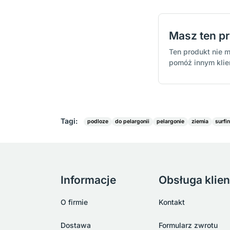
Masz ten p
Ten produkt nie m
pomóż innym kli
Tagi:
podloze
do pelargonii
pelargonie
ziemia
surfin
Informacje
Obsługa klien
O firmie
Kontakt
Dostawa
Formularz zwrotu