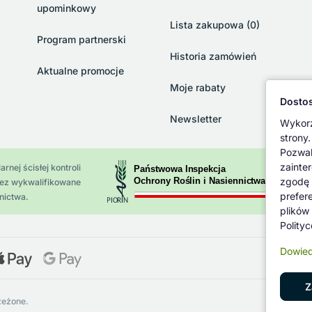
upominkowy
Lista zakupowa (0)
Program partnerski
Historia zamówień
Aktualne promocje
Moje rabaty
Dostos
Newsletter
Wykorz
strony.
Pozwal
zainte
rnej ścisłej kontroli
zgodę 
zez wykwalifikowane
prefer
nictwa.
plików
Polity
Dowied
Z
zeżone.