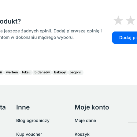
rodukt?
a jeszcze żadnych opinii. Dodaj pierwszą opinię i
entom w dokonaniu mądrego wyboru.
Dodaj p
ii
werben
fuksji
bidensów
bakopy
begonii
ta
Inne
Moje konto
Blog ogrodniczy
Moje dane
Kup voucher
Koszyk