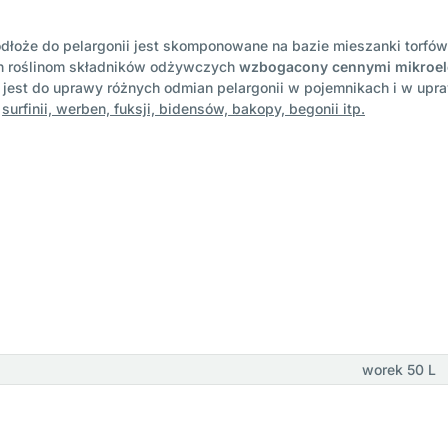
dłoże do pelargonii jest skomponowane na bazie mieszanki torfów
h roślinom składników odżywczych
wzbogacony cennymi mikroe
 jest do uprawy różnych odmian pelargonii w pojemnikach i w upra
m
surfinii, werben, fuksji, bidensów, bakopy, begonii itp.
worek 50 L