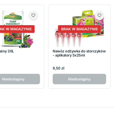
AK W MAGAZYNIE
BRAK W MAGAZYNIE
aśny 20L
Nawóz odżywka do storczyków
- aplikatory 5x25ml
9,50 zł
Niedostępny
Niedostępny