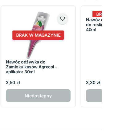
BRAK W MAGAZYNI
Nawóz odżywka regeneru
do roślin PLANTA - aplika
40ml
BRAK W MAGAZYNIE
Nawóz odżywka do
Zamiokulkasów Agrecol -
aplikator 30ml
3,50 zł
3,30 zł
Niedostępny
Niedostępny