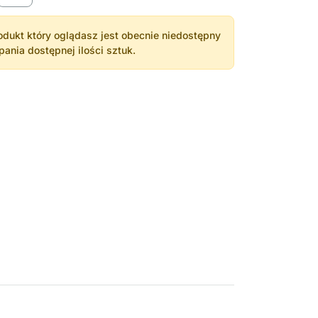
dukt który oglądasz jest obecnie niedostępny
nia dostępnej ilości sztuk.