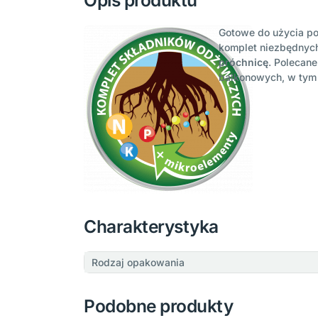
Opis produktu
Gotowe do użycia po
komplet niezbędnyc
próchnicę
. Polecane
balkonowych, w ty
Charakterystyka
Rodzaj opakowania
Podobne produkty