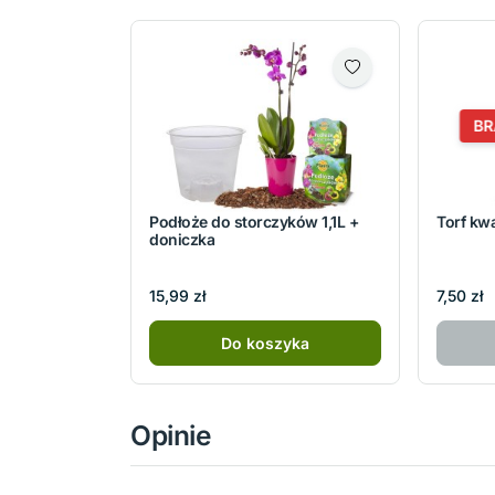
BR
Podłoże do storczyków 1,1L +
Torf kw
doniczka
15,99 zł
7,50 zł
Do koszyka
Opinie