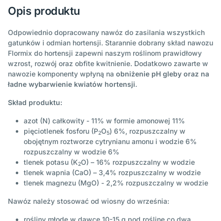
Opis produktu
Odpowiednio dopracowany nawóz do zasilania wszystkich
gatunków i odmian hortensji. Starannie dobrany skład nawozu
Flormix do hortensji zapewni naszym roślinom prawidłowy
wzrost, rozwój oraz obfite kwitnienie. Dodatkowo zawarte w
nawozie komponenty wpłyną na
obniżenie pH gleby oraz na
ładne wybarwienie kwiatów hortensji
.
Skład produktu:
azot (N) całkowity - 11% w formie amonowej 11%
pięciotlenek fosforu (P
O
) 6%, rozpuszczalny w
2
5
obojętnym roztworze cytrynianu amonu i wodzie 6%
rozpuszczalny w wodzie 6%
tlenek potasu (K
O) – 16% rozpuszczalny w wodzie
2
tlenek wapnia (CaO) – 3,4% rozpuszczalny w wodzie
tlenek magnezu (MgO) - 2,2% rozpuszczalny w wodzie
Nawóz należy stosować od wiosny do września:
rośliny młode w dawce 10-15 g pod roślinę co dwa