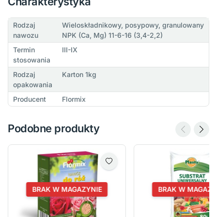
Charakterystyka
Rodzaj
Wieloskładnikowy, posypowy, granulowany
nawozu
NPK (Ca, Mg) 11-6-16 (3,4-2,2)
Termin
III-IX
stosowania
Rodzaj
Karton 1kg
opakowania
Producent
Flormix
Podobne produkty
BRAK W MAGAZYNIE
BRAK W MAGAZY