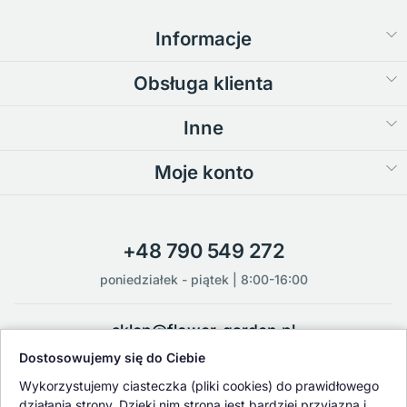
Informacje
Obsługa klienta
Inne
Moje konto
+48 790 549 272
poniedziałek - piątek | 8:00-16:00
sklep@flower-garden.pl
Dostosowujemy się do Ciebie
Oferowane przez nas rośliny i nasiona podlegają regularnej ścisłej
Wykorzystujemy ciasteczka (pliki cookies) do prawidłowego
kontroli jakości oraz kontroli zdrowotnej przeprowadzanej przez
działania strony. Dzięki nim strona jest bardziej przyjazna i