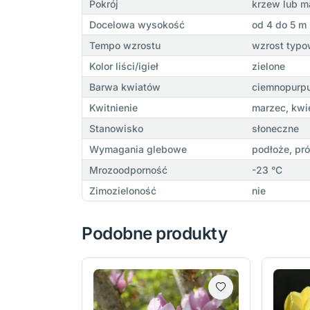
Pokrój
krzew lub m
Docelowa wysokość
od 4 do 5 m
Tempo wzrostu
wzrost typo
Kolor liści/igieł
zielone
Barwa kwiatów
ciemnopurp
Kwitnienie
marzec, kwi
Stanowisko
słoneczne
Wymagania glebowe
podłoże, pr
Mrozoodporność
-23 °C
Zimozieloność
nie
Podobne produkty