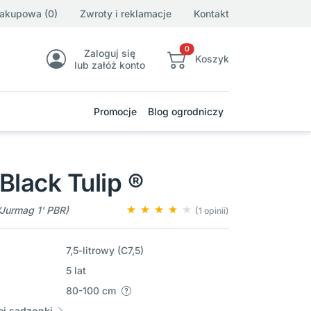
zakupowa (0)
Zwroty i reklamacje
Kontakt
0
Zaloguj się
Koszyk
lub załóż konto
Promocje
Blog ogrodniczy
Black Tulip ®
'Jurmag 1' PBR)
(1 opinii)
7,5-litrowy (C7,5)
5 lat
80-100 cm
j sadzonki