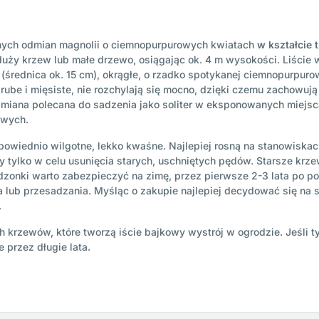
nych odmian magnolii o ciemnopurpurowych kwiatach
w kształcie 
duży krzew lub małe drzewo, osiągając ok. 4 m wysokości. Liście 
 (średnica ok. 15 cm), okrągłe, o rzadko spotykanej ciemnopurpuro
grube i mięsiste, nie rozchylają się mocno, dzięki czemu zachowują
dmiana polecana do sadzenia jako soliter w eksponowanych miejsc
owych.
powiednio wilgotne, lekko kwaśne. Najlepiej rosną na stanowiskac
y tylko w celu usunięcia starych, uschniętych pędów. Starsze krz
zonki warto zabezpieczyć na zimę, przez pierwsze 2-3 lata po p
lub przesadzania. Myśląc o zakupie najlepiej decydować się na 
.
h krzewów, które tworzą iście bajkowy wystrój w ogrodzie. Jeśli
 przez długie lata.