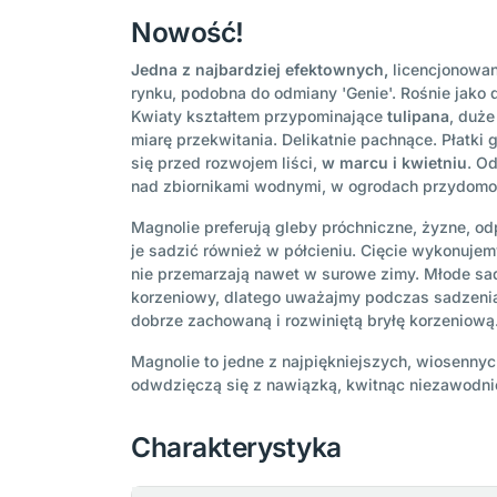
Nowość!
Jedna z najbardziej efektownych,
licencjonowa
rynku, podobna do odmiany 'Genie'. Rośnie jako 
Kwiaty kształtem przypominające
tulipana
, duże
miarę przekwitania. Delikatnie pachnące. Płatki 
się przed rozwojem liści,
w marcu i kwietniu
. O
nad zbiornikami wodnymi, w ogrodach przydom
Magnolie preferują gleby próchniczne, żyzne, od
je sadzić również w półcieniu. Cięcie wykonujem
nie przemarzają nawet w surowe zimy. Młode sad
korzeniowy, dlatego uważajmy podczas sadzenia 
dobrze zachowaną i rozwiniętą bryłę korzeniową
Magnolie to jedne z najpiękniejszych, wiosennyc
odwdzięczą się z nawiązką, kwitnąc niezawodnie
Charakterystyka