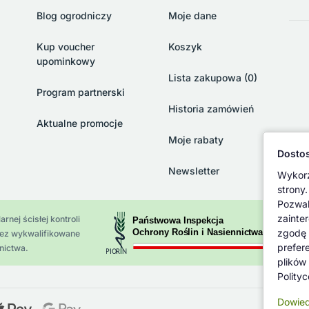
Blog ogrodniczy
Moje dane
Kup voucher
Koszyk
upominkowy
Lista zakupowa (0)
Program partnerski
Historia zamówień
Aktualne promocje
Moje rabaty
Dostos
Newsletter
Wykorz
strony.
Pozwal
zainte
rnej ścisłej kontroli
zgodę 
zez wykwalifikowane
prefer
nictwa.
plików
Polity
Dowied