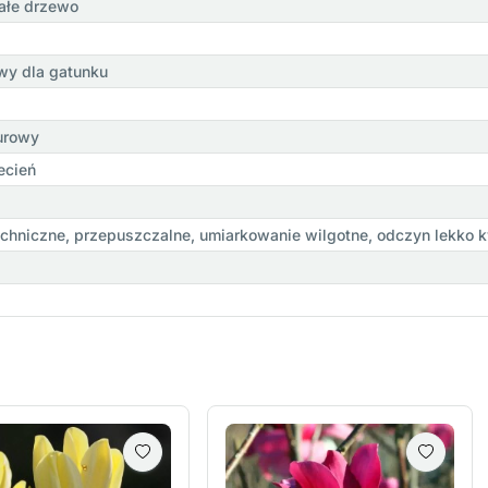
ałe drzewo
wy dla gatunku
urowy
ecień
óchniczne, przepuszczalne, umiarkowanie wilgotne, odczyn lekko 