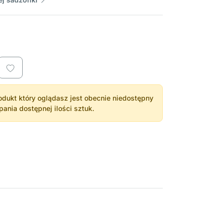
dukt który oglądasz jest obecnie niedostępny
nia dostępnej ilości sztuk.