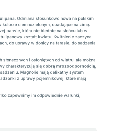
tulipana
. Odmiana stosunkowo nowa na polskim
w kolorze ciemnozielonym, opadające na zimę.
wej barwie, która
nie blednie
na słońcu lub w
 tulipanowy kształt kwiatu. Kwitnienie zaczyna
ach, do uprawy w donicy na tarasie, do sadzenia
h słonecznych i osłoniętych od wiatru, ale można
ewy charakteryzują się
dobrą mrozoodpornością
,
osadzeniu. Magnolie mają delikatny system
sadzonki z uprawy pojemnikowej, które mają
 tylko zapewnimy im odpowiednie warunki,