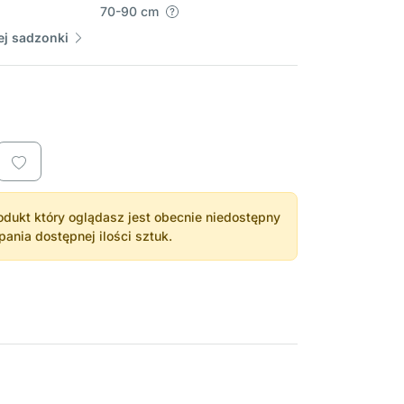
70-90 cm
j sadzonki
dukt który oglądasz jest obecnie niedostępny
nia dostępnej ilości sztuk.