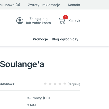
zakupowa (0)
Zwroty i reklamacje
Kontakt
0
Zaloguj się
Koszyk
lub załóż konto
Promocje
Blog ogrodniczy
 Soulange'a
Amabilis'
(0 opinii)
3-litrowy (C3)
3 lata