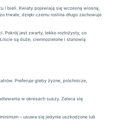
 i bieli. Kwiaty pojawiają się wczesną wiosną,
dzo trwałe, dzięki czemu roślina długo zachowuje
Pokrój jest zwarty, lekko rozłożysty, co
iście są duże, ciemnozielone i stanowią
iatrów. Preferuje gleby żyzne, próchnicze,
odlewania w okresach suszy. Zaleca się
o minimum – usuwa się jedynie uszkodzone lub