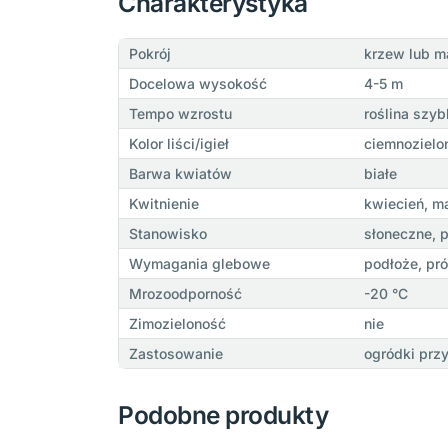
Charakterystyka
Pokrój
krzew lub m
Docelowa wysokość
4-5 m
Tempo wzrostu
roślina szy
Kolor liści/igieł
ciemnozielo
Barwa kwiatów
białe
Kwitnienie
kwiecień, m
Stanowisko
słoneczne, p
Wymagania glebowe
podłoże, pr
Mrozoodporność
-20 °C
Zimozieloność
nie
Zastosowanie
ogródki prz
Podobne produkty