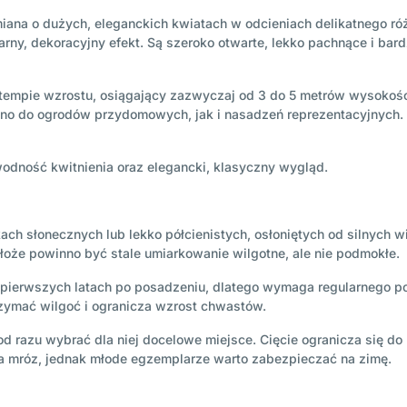
ana o dużych, eleganckich kwiatach w odcieniach delikatnego różu
arny, dekoracyjny efekt. Są szeroko otwarte, lekko pachnące i bar
empie wzrostu, osiągający zazwyczaj od 3 do 5 metrów wysokości. 
no do ogrodów przydomowych, jak i nasadzeń reprezentacyjnych. L
wodność kwitnienia oraz elegancki, klasyczny wygląd.
kach słonecznych lub lekko półcienistych, osłoniętych od silnych w
łoże powinno być stale umiarkowanie wilgotne, ale nie podmokłe.
 w pierwszych latach po posadzeniu, dlatego wymaga regularnego p
rzymać wilgoć i ogranicza wzrost chwastów.
od razu wybrać dla niej docelowe miejsce. Cięcie ogranicza się d
a mróz, jednak młode egzemplarze warto zabezpieczać na zimę.