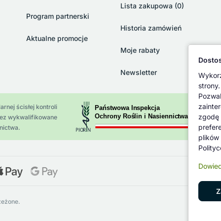
Lista zakupowa (0)
Program partnerski
Historia zamówień
Aktualne promocje
Moje rabaty
Dostos
Newsletter
Wykorz
strony.
Pozwal
zainte
rnej ścisłej kontroli
zgodę 
zez wykwalifikowane
prefer
nictwa.
plików
Polity
Dowied
Z
zeżone.