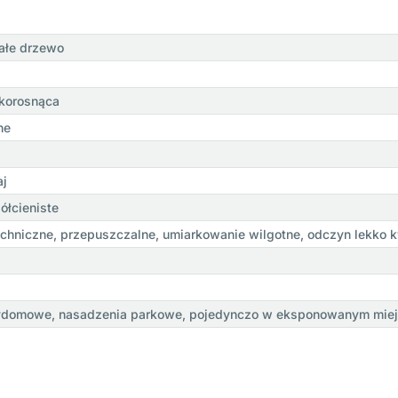
ałe drzewo
bkorosnąca
ne
aj
ółcieniste
óchniczne, przepuszczalne, umiarkowanie wilgotne, odczyn lekko 
ydomowe, nasadzenia parkowe, pojedynczo w eksponowanym mie