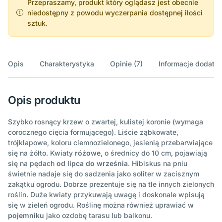
Przepraszamy, produkt który oglądasz jest obecnie
niedostępny z powodu wyczerpania dostępnej ilości
sztuk.
Opis
Charakterystyka
Opinie (7)
Informacje dodatk
Opis produktu
Szybko rosnący krzew o zwartej, kulistej koronie (wymaga
corocznego cięcia formującego). Liście ząbkowate,
trójklapowe, koloru ciemnozielonego, jesienią przebarwiające
się na żółto. Kwiaty
różowe
, o średnicy do 10 cm, pojawiają
się na pędach
od lipca do września
. Hibiskus na pniu
świetnie nadaje się do sadzenia jako soliter w zacisznym
zakątku ogrodu. Dobrze prezentuje się na tle innych zielonych
roślin. Duże kwiaty przykuwają uwagę i doskonale wpisują
się w zieleń ogrodu. Roślinę można również uprawiać
w
pojemniku
jako ozdobę tarasu lub balkonu.