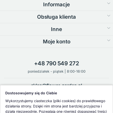
Informacje
Obsługa klienta
Inne
Moje konto
+48 790 549 272
poniedziałek - piątek | 8:00-16:00
sklep@flower-garden.pl
Dostosowujemy się do Ciebie
Oferowane przez nas rośliny i nasiona podlegają regularnej ścisłej
Wykorzystujemy ciasteczka (pliki cookies) do prawidłowego
kontroli jakości oraz kontroli zdrowotnej przeprowadzanej przez
działania strony. Dzięki nim strona jest bardziej przyjazna i
wykwalifikowane osoby z Państwowej Inspekcji Ochrony Roślin i
działa niezawodnie. Pozwalają one również dopasować treści