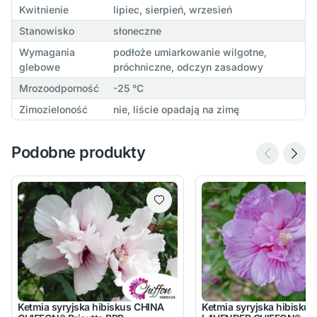
Kwitnienie
lipiec, sierpień, wrzesień
Stanowisko
słoneczne
Wymagania
podłoże umiarkowanie wilgotne,
glebowe
próchniczne, odczyn zasadowy
Mrozoodporność
-25 °C
Zimozieloność
nie, liście opadają na zimę
Podobne produkty
Ketmia syryjska hibiskus CHINA
Ketmia syryjska hibiskus