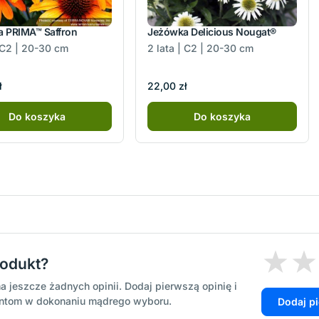
 PRIMA™ Saffron
Jeżówka Delicious Nougat®
| C2 | 20-30 cm
2 lata | C2 | 20-30 cm
ł
22,00 zł
Do koszyka
Do koszyka
rodukt?
a jeszcze żadnych opinii. Dodaj pierwszą opinię i
entom w dokonaniu mądrego wyboru.
Dodaj p