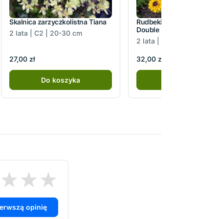
Skalnica zarzyczkolistna Tiana
Rudbekia owłosiona Smil
Double Kissing
2 lata | C2 | 20-30 cm
2 lata | C2 | 20-30 cm
27,00 zł
32,00 zł
Do koszyka
Do koszyka
ierwszą opinię