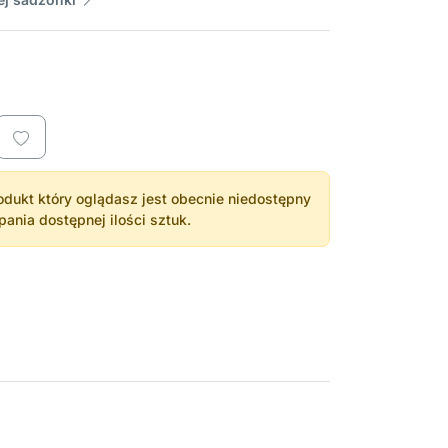
dukt który oglądasz jest obecnie niedostępny
nia dostępnej ilości sztuk.