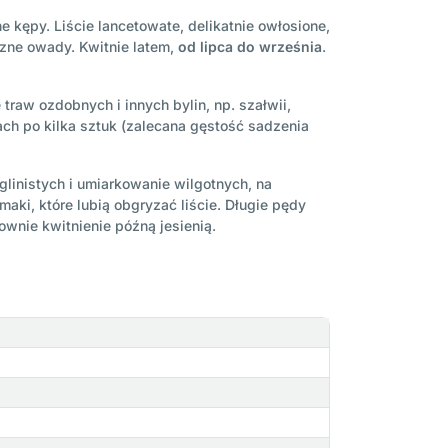
kępy. Liście lancetowate, delikatnie owłosione,
czne owady. Kwitnie latem,
od lipca do września
.
aw ozdobnych i innych bylin, np. szałwii,
ach po kilka sztuk (zalecana gęstość sadzenia
linistych i umiarkowanie wilgotnych, na
aki, które lubią obgryzać liście. Długie pędy
wnie kwitnienie późną jesienią.