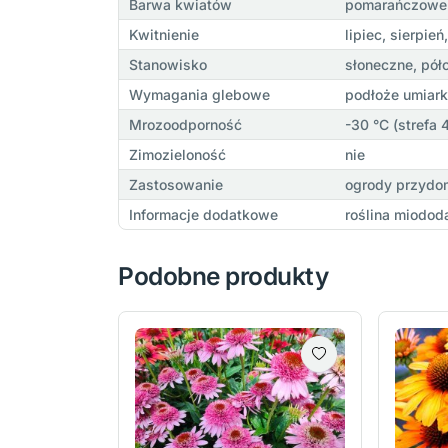
Barwa kwiatów
pomarańczowe
Kwitnienie
lipiec, sierpień
Stanowisko
słoneczne, półc
Wymagania glebowe
podłoże umiark
Mrozoodporność
-30 °C (strefa
Zimozieloność
nie
Zastosowanie
ogrody przydom
Informacje dodatkowe
roślina miodod
Podobne produkty