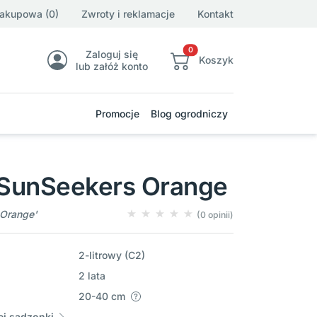
zakupowa (0)
Zwroty i reklamacje
Kontakt
0
Zaloguj się
Koszyk
lub załóż konto
Promocje
Blog ogrodniczy
SunSeekers Orange
 Orange'
(0 opinii)
2-litrowy (C2)
2 lata
20-40 cm
j sadzonki