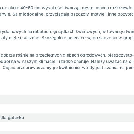
a do około
40-60 cm
wysokości tworząc gęste, mocno rozkrzewione 
rwie. Są
miododajne
, przyciągają pszczoły, motyle i inne pożyte
zydomowych na rabatach, grządkach kwiatowych, w towarzystwie tr
wiaty cięte i suszone. Szczególnie polecane są do sadzenia w grup
 dobrze rośnie na przeciętnych glebach ogrodowych, piaszczysto-g
odporna
w naszym klimacie i rzadko choruje. Należy uważać na ślim
Cięcie przeprowadzamy po kwitnieniu, wtedy jest szansa na pono
dla gatunku