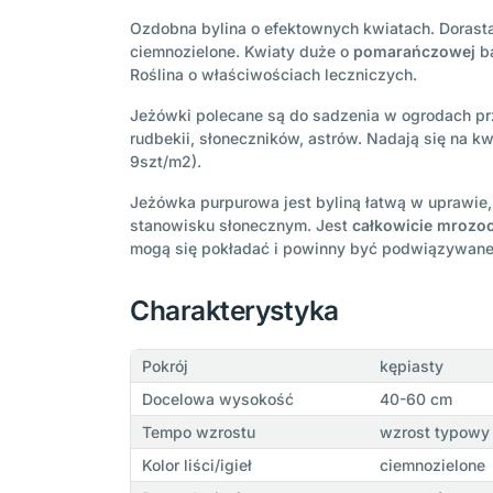
Ozdobna bylina o efektownych kwiatach. Dorast
ciemnozielone. Kwiaty duże o
pomarańczowej
ba
Roślina o właściwościach leczniczych.
Jeżówki polecane są do sadzenia w ogrodach pr
rudbekii, słoneczników, astrów. Nadają się na k
9szt/m2).
Jeżówka purpurowa jest byliną łatwą w uprawie,
stanowisku słonecznym. Jest
całkowicie mrozo
mogą się pokładać i powinny być podwiązywane. 
Charakterystyka
Pokrój
kępiasty
Docelowa wysokość
40-60 cm
Tempo wzrostu
wzrost typowy 
Kolor liści/igieł
ciemnozielone