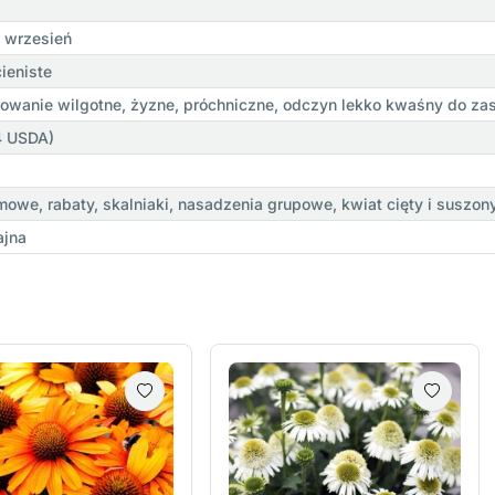
, wrzesień
ieniste
owanie wilgotne, żyzne, próchniczne, odczyn lekko kwaśny do z
 4 USDA)
owe, rabaty, skalniaki, nasadzenia grupowe, kwiat cięty i suszon
ajna