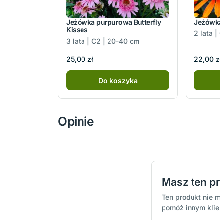
Jeżówka purpurowa Butterfly
Jeżówka
Kisses
2 lata 
3 lata | C2 | 20-40 cm
25,00 zł
22,00 z
Do koszyka
Opinie
Masz ten p
Ten produkt nie m
pomóż innym kli