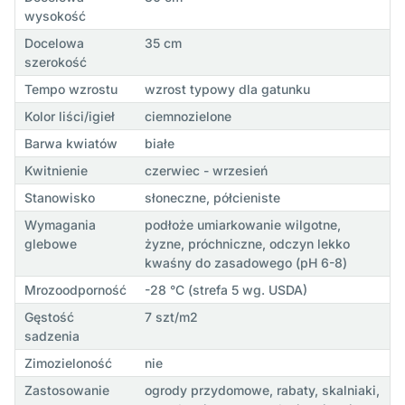
wysokość
Docelowa
35 cm
szerokość
Tempo wzrostu
wzrost typowy dla gatunku
Kolor liści/igieł
ciemnozielone
Barwa kwiatów
białe
Kwitnienie
czerwiec - wrzesień
Stanowisko
słoneczne, półcieniste
Wymagania
podłoże umiarkowanie wilgotne,
glebowe
żyzne, próchniczne, odczyn lekko
kwaśny do zasadowego (pH 6-8)
Mrozoodporność
-28 °C (strefa 5 wg. USDA)
Gęstość
7 szt/m2
sadzenia
Zimozieloność
nie
Zastosowanie
ogrody przydomowe, rabaty, skalniaki,