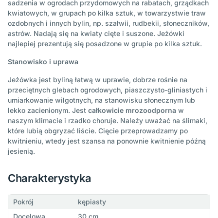
sadzenia w ogrodach przydomowych na rabatach, grządkach
kwiatowych, w grupach po kilka sztuk, w towarzystwie traw
ozdobnych i innych bylin, np. szałwii, rudbekii, słoneczników,
astrów. Nadają się na kwiaty cięte i suszone. Jeżówki
najlepiej prezentują się posadzone w grupie po kilka sztuk.
Stanowisko i uprawa
Jeżówka jest byliną łatwą w uprawie, dobrze rośnie na
przeciętnych glebach ogrodowych, piaszczysto-gliniastych i
umiarkowanie wilgotnych, na stanowisku słonecznym lub
lekko zacienionym. Jest
całkowicie mrozoodporna
w
naszym klimacie i rzadko choruje. Należy uważać na ślimaki,
które lubią obgryzać liście. Cięcie przeprowadzamy po
kwitnieniu, wtedy jest szansa na ponownie kwitnienie późną
jesienią.
Charakterystyka
Pokrój
kępiasty
Docelowa
30 cm