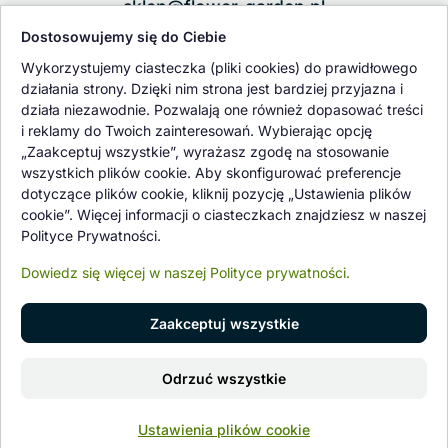
sklep@flower-garden.pl
Dostosowujemy się do Ciebie
Oferowane przez nas rośliny i nasiona podlegają regularnej ścisłej
Wykorzystujemy ciasteczka (pliki cookies) do prawidłowego
kontroli jakości oraz kontroli zdrowotnej przeprowadzanej przez
działania strony. Dzięki nim strona jest bardziej przyjazna i
wykwalifikowane osoby z Państwowej Inspekcji Ochrony Roślin i
działa niezawodnie. Pozwalają one również dopasować treści
Nasiennictwa.
i reklamy do Twoich zainteresowań. Wybierając opcję
„Zaakceptuj wszystkie”, wyrażasz zgodę na stosowanie
wszystkich plików cookie. Aby skonfigurować preferencje
dotyczące plików cookie, kliknij pozycję „Ustawienia plików
cookie”. Więcej informacji o ciasteczkach znajdziesz w naszej
Polityce Prywatności.
Dowiedz się więcej w naszej Polityce prywatności.
Zaakceptuj wszystkie
© 1997 - 2026 flower-garden.pl | Wszelkie prawa zastrzeżone.
Dodaj do koszyka
Odrzuć wszystkie
Znajdź nas na
0
Ustawienia plików cookie