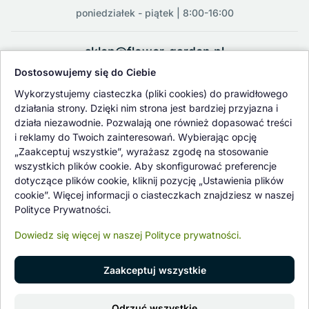
poniedziałek - piątek | 8:00-16:00
sklep@flower-garden.pl
Dostosowujemy się do Ciebie
Oferowane przez nas rośliny i nasiona podlegają regularnej ścisłej
Wykorzystujemy ciasteczka (pliki cookies) do prawidłowego
kontroli jakości oraz kontroli zdrowotnej przeprowadzanej przez
działania strony. Dzięki nim strona jest bardziej przyjazna i
wykwalifikowane osoby z Państwowej Inspekcji Ochrony Roślin i
działa niezawodnie. Pozwalają one również dopasować treści
Nasiennictwa.
i reklamy do Twoich zainteresowań. Wybierając opcję
„Zaakceptuj wszystkie”, wyrażasz zgodę na stosowanie
wszystkich plików cookie. Aby skonfigurować preferencje
dotyczące plików cookie, kliknij pozycję „Ustawienia plików
cookie”. Więcej informacji o ciasteczkach znajdziesz w naszej
Polityce Prywatności.
Dowiedz się więcej w naszej Polityce prywatności.
Zaakceptuj wszystkie
© 1997 - 2026 flower-garden.pl | Wszelkie prawa zastrzeżone.
Odrzuć wszystkie