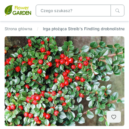
Strona główna
Irga płożąca Streib's Findling drobnolistna