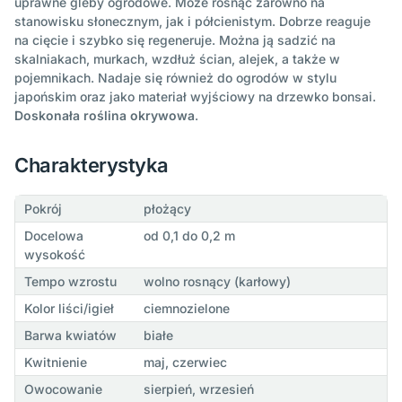
uprawne gleby ogrodowe. Może rosnąć zarówno na
stanowisku słonecznym, jak i półcienistym. Dobrze reaguje
na cięcie i szybko się regeneruje. Można ją sadzić na
skalniakach, murkach, wzdłuż ścian, alejek, a także w
pojemnikach. Nadaje się również do ogrodów w stylu
japońskim oraz jako materiał wyjściowy na drzewko bonsai.
Doskonała roślina okrywowa
.
Charakterystyka
Pokrój
płożący
Docelowa
od 0,1 do 0,2 m
wysokość
Tempo wzrostu
wolno rosnący (karłowy)
Kolor liści/igieł
ciemnozielone
Barwa kwiatów
białe
Kwitnienie
maj, czerwiec
Owocowanie
sierpień, wrzesień