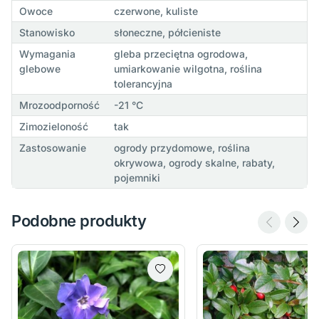
Owoce
czerwone, kuliste
Stanowisko
słoneczne, półcieniste
Wymagania
gleba przeciętna ogrodowa,
glebowe
umiarkowanie wilgotna, roślina
tolerancyjna
Mrozoodporność
-21 °C
Zimozieloność
tak
Zastosowanie
ogrody przydomowe, roślina
okrywowa, ogrody skalne, rabaty,
pojemniki
Podobne produkty