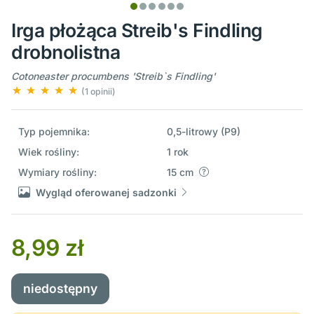
Irga płożąca Streib's Findling
drobnolistna
Cotoneaster procumbens 'Streib`s Findling'
(1 opinii)
Typ pojemnika:
0,5-litrowy (P9)
Wiek rośliny:
1 rok
Wymiary rośliny:
15 cm
Wygląd oferowanej sadzonki
8,99 zł
niedostępny