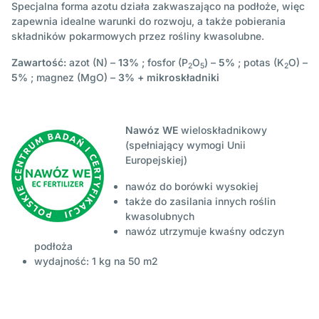
Specjalna forma azotu działa zakwaszająco na podłoże, więc
zapewnia idealne warunki do rozwoju, a także pobierania
składników pokarmowych przez rośliny kwasolubne.
Zawartość:
azot (N) –
13%
; fosfor (P
O
) –
5%
; potas (K
O) –
2
5
2
5%
; magnez (MgO) –
3%
+ mikroskładniki
Nawóz WE
wieloskładnikowy
(spełniający wymogi Unii
Europejskiej)
nawóz do borówki wysokiej
także do zasilania innych roślin
kwasolubnych
nawóz utrzymuje kwaśny odczyn
podłoża
wydajność: 1 kg na 50 m2