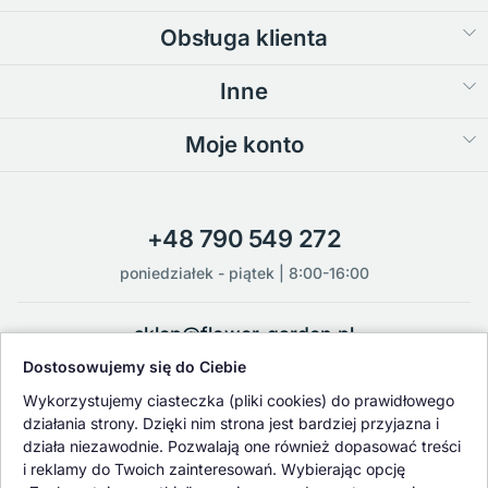
Obsługa klienta
Inne
Moje konto
+48 790 549 272
poniedziałek - piątek | 8:00-16:00
sklep@flower-garden.pl
Dostosowujemy się do Ciebie
Oferowane przez nas rośliny i nasiona podlegają regularnej ścisłej
Wykorzystujemy ciasteczka (pliki cookies) do prawidłowego
kontroli jakości oraz kontroli zdrowotnej przeprowadzanej przez
działania strony. Dzięki nim strona jest bardziej przyjazna i
wykwalifikowane osoby z Państwowej Inspekcji Ochrony Roślin i
działa niezawodnie. Pozwalają one również dopasować treści
Nasiennictwa.
i reklamy do Twoich zainteresowań. Wybierając opcję