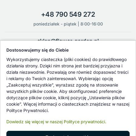
+48 790 549 272
poniedziałek - piątek | 8:00-16:00
sklep@flower-garden.pl
Dostosowujemy się do Ciebie
Oferowane przez nas rośliny i nasiona podlegają regularnej ścisłej
Wykorzystujemy ciasteczka (pliki cookies) do prawidłowego
kontroli jakości oraz kontroli zdrowotnej przeprowadzanej przez
działania strony. Dzięki nim strona jest bardziej przyjazna i
wykwalifikowane osoby z Państwowej Inspekcji Ochrony Roślin i
działa niezawodnie. Pozwalają one również dopasować treści
Nasiennictwa.
i reklamy do Twoich zainteresowań. Wybierając opcję
„Zaakceptuj wszystkie”, wyrażasz zgodę na stosowanie
wszystkich plików cookie. Aby skonfigurować preferencje
dotyczące plików cookie, kliknij pozycję „Ustawienia plików
cookie”. Więcej informacji o ciasteczkach znajdziesz w naszej
Polityce Prywatności.
Dowiedz się więcej w naszej Polityce prywatności.