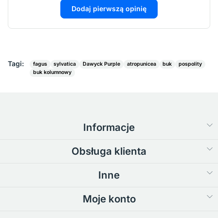
Dodaj pierwszą opinię
Tagi:
fagus
sylvatica
Dawyck Purple
atropunicea
buk
pospolity
buk kolumnowy
Informacje
Obsługa klienta
Inne
Moje konto