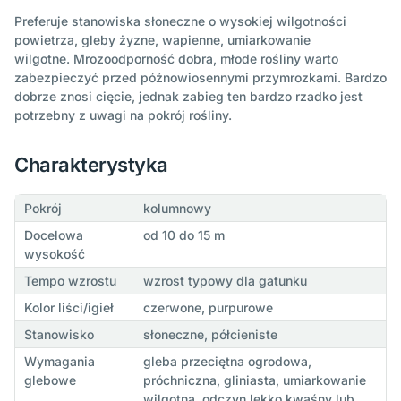
Preferuje stanowiska słoneczne o wysokiej wilgotności
powietrza, gleby żyzne, wapienne, umiarkowanie
wilgotne. Mrozoodporność dobra, młode rośliny warto
zabezpieczyć przed późnowiosennymi przymrozkami. Bardzo
dobrze znosi cięcie, jednak zabieg ten bardzo rzadko jest
potrzebny z uwagi na pokrój rośliny.
Charakterystyka
Pokrój
kolumnowy
Docelowa
od 10 do 15 m
wysokość
Tempo wzrostu
wzrost typowy dla gatunku
Kolor liści/igieł
czerwone, purpurowe
Stanowisko
słoneczne, półcieniste
Wymagania
gleba przeciętna ogrodowa,
glebowe
próchniczna, gliniasta, umiarkowanie
wilgotna, odczyn lekko kwaśny lub