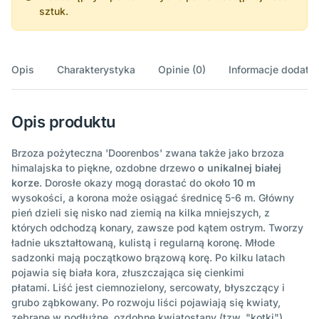
sztuk.
Opis
Charakterystyka
Opinie (0)
Informacje dodatk
Opis produktu
Brzoza pożyteczna 'Doorenbos' zwana także jako brzoza
himalajska to piękne, ozdobne drzewo
o unikalnej białej
korze
. Dorosłe okazy mogą dorastać do około
10 m
wysokości, a korona może osiągać średnicę 5-6 m. Główny
pień dzieli się nisko nad ziemią na kilka mniejszych, z
których odchodzą konary, zawsze pod kątem ostrym. Tworzy
ładnie ukształtowaną, kulistą i regularną koronę. Młode
sadzonki mają początkowo brązową korę. Po kilku latach
pojawia się biała kora, złuszczająca się cienkimi
płatami. Liść jest ciemnozielony, sercowaty, błyszczący i
grubo ząbkowany. Po rozwoju liści pojawiają się kwiaty,
zebrane w podłużne, ozdobne kwiatostany (tzw. "kotki").