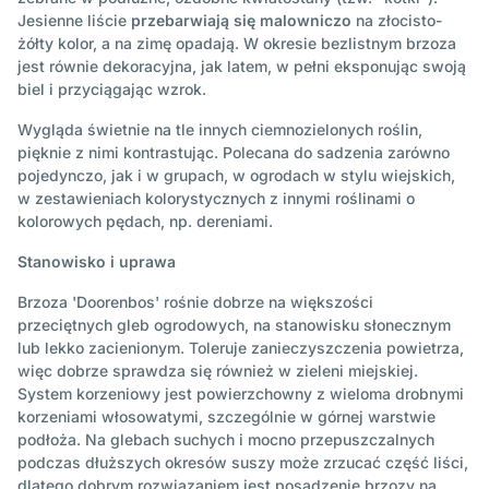
Jesienne liście
przebarwiają się malowniczo
na złocisto-
żółty kolor, a na zimę opadają. W okresie bezlistnym brzoza
jest równie dekoracyjna, jak latem, w pełni eksponując swoją
biel i przyciągając wzrok.
Wygląda świetnie na tle innych ciemnozielonych roślin,
pięknie z nimi kontrastując. Polecana do sadzenia zarówno
pojedynczo, jak i w grupach, w ogrodach w stylu wiejskich,
w zestawieniach kolorystycznych z innymi roślinami o
kolorowych pędach, np. dereniami.
Stanowisko i uprawa
Brzoza 'Doorenbos' rośnie dobrze na większości
przeciętnych gleb ogrodowych, na stanowisku słonecznym
lub lekko zacienionym. Toleruje zanieczyszczenia powietrza,
więc dobrze sprawdza się również w zieleni miejskiej.
System korzeniowy jest powierzchowny z wieloma drobnymi
korzeniami włosowatymi, szczególnie w górnej warstwie
podłoża. Na glebach suchych i mocno przepuszczalnych
podczas dłuższych okresów suszy może zrzucać część liści,
dlatego dobrym rozwiązaniem jest posadzenie brzozy na