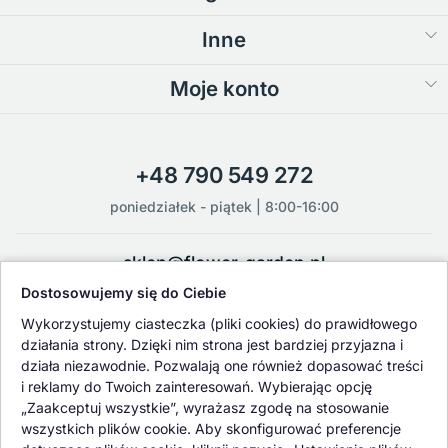
Inne
Moje konto
+48 790 549 272
poniedziałek - piątek | 8:00-16:00
sklep@flower-garden.pl
Dostosowujemy się do Ciebie
Oferowane przez nas rośliny i nasiona podlegają regularnej ścisłej
Wykorzystujemy ciasteczka (pliki cookies) do prawidłowego
kontroli jakości oraz kontroli zdrowotnej przeprowadzanej przez
działania strony. Dzięki nim strona jest bardziej przyjazna i
wykwalifikowane osoby z Państwowej Inspekcji Ochrony Roślin i
działa niezawodnie. Pozwalają one również dopasować treści
Nasiennictwa.
i reklamy do Twoich zainteresowań. Wybierając opcję
„Zaakceptuj wszystkie”, wyrażasz zgodę na stosowanie
wszystkich plików cookie. Aby skonfigurować preferencje