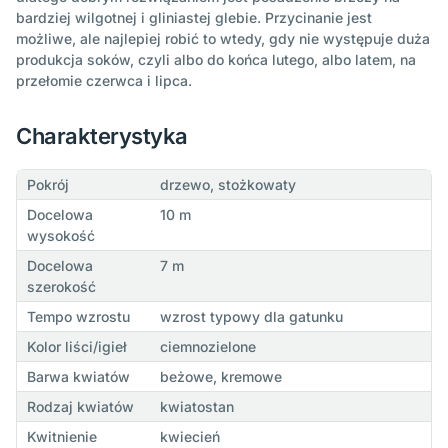
bardziej wilgotnej i gliniastej glebie. Przycinanie jest
możliwe, ale najlepiej robić to wtedy, gdy nie występuje duża
produkcja soków, czyli albo do końca lutego, albo latem, na
przełomie czerwca i lipca.
Charakterystyka
Pokrój
drzewo, stożkowaty
Docelowa
10 m
wysokość
Docelowa
7 m
szerokość
Tempo wzrostu
wzrost typowy dla gatunku
Kolor liści/igieł
ciemnozielone
Barwa kwiatów
beżowe, kremowe
Rodzaj kwiatów
kwiatostan
Kwitnienie
kwiecień