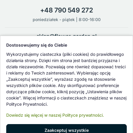
+48 790 549 272
poniedziałek - piątek | 8:00-16:00
sklep@flower-garden.pl
Dostosowujemy się do Ciebie
Oferowane przez nas rośliny i nasiona podlegają regularnej ścisłej
Wykorzystujemy ciasteczka (pliki cookies) do prawidłowego
kontroli jakości oraz kontroli zdrowotnej przeprowadzanej przez
działania strony. Dzięki nim strona jest bardziej przyjazna i
wykwalifikowane osoby z Państwowej Inspekcji Ochrony Roślin i
działa niezawodnie. Pozwalają one również dopasować treści
Nasiennictwa.
i reklamy do Twoich zainteresowań. Wybierając opcję
„Zaakceptuj wszystkie”, wyrażasz zgodę na stosowanie
wszystkich plików cookie. Aby skonfigurować preferencje
dotyczące plików cookie, kliknij pozycję „Ustawienia plików
cookie”. Więcej informacji o ciasteczkach znajdziesz w naszej
Polityce Prywatności.
Dowiedz się więcej w naszej Polityce prywatności.
Zaakceptuj wszystkie