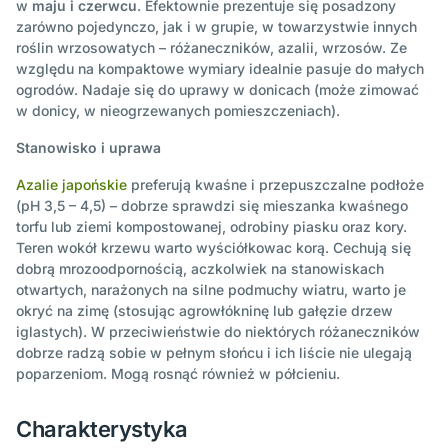
w
maju i czerwcu
. Efektownie prezentuje się posadzony
zarówno pojedynczo, jak i w grupie, w towarzystwie innych
roślin wrzosowatych – różaneczników, azalii, wrzosów. Ze
względu na kompaktowe wymiary idealnie pasuje do małych
ogrodów. Nadaje się do uprawy w donicach (może zimować
w donicy, w nieogrzewanych pomieszczeniach).
Stanowisko i uprawa
Azalie japońskie
preferują kwaśne i przepuszczalne podłoże
(pH 3,5 – 4,5) – dobrze sprawdzi się mieszanka kwaśnego
torfu lub ziemi kompostowanej, odrobiny piasku oraz kory.
Teren wokół krzewu warto wyściółkowac korą. Cechują się
dobrą mrozoodpornością, aczkolwiek na stanowiskach
otwartych, narażonych na silne podmuchy wiatru, warto je
okryć na zimę (stosując agrowłókninę lub gałęzie drzew
iglastych). W przeciwieństwie do niektórych różaneczników
dobrze radzą sobie w pełnym słońcu i ich liście nie ulegają
poparzeniom. Mogą rosnąć również w półcieniu.
Charakterystyka