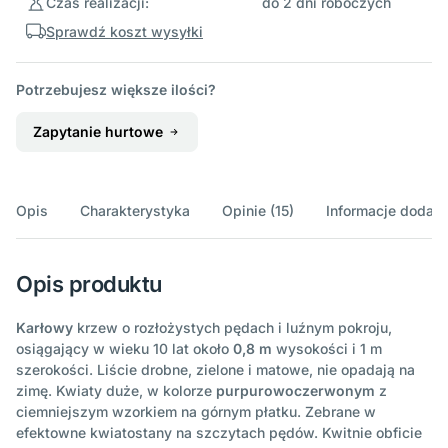
Czas realizacji:
do 2 dni roboczych
Sprawdź koszt wysyłki
Potrzebujesz większe ilości?
Zapytanie hurtowe
Opis
Charakterystyka
Opinie (15)
Informacje dodat
Opis produktu
Karłowy
krzew o rozłożystych pędach i luźnym pokroju,
osiągający w wieku 10 lat około
0,8 m
wysokości i 1 m
szerokości. Liście drobne, zielone i matowe, nie opadają na
zimę. Kwiaty duże, w kolorze
purpurowoczerwonym
z
ciemniejszym wzorkiem na górnym płatku. Zebrane w
efektowne kwiatostany na szczytach pędów. Kwitnie obficie