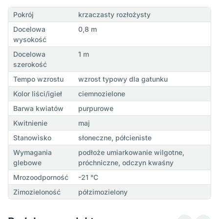
Pokrój
krzaczasty rozłożysty
Docelowa
0,8 m
wysokość
Docelowa
1 m
szerokość
Tempo wzrostu
wzrost typowy dla gatunku
Kolor liści/igieł
ciemnozielone
Barwa kwiatów
purpurowe
Kwitnienie
maj
Stanowisko
słoneczne, półcieniste
Wymagania
podłoże umiarkowanie wilgotne,
glebowe
próchniczne, odczyn kwaśny
Mrozoodporność
-21 °C
Zimozieloność
półzimozielony