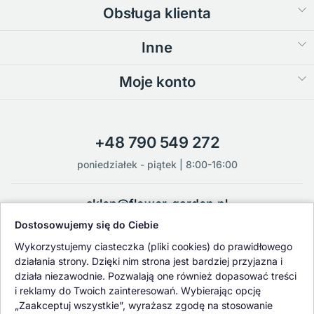
Obsługa klienta
Inne
Moje konto
+48 790 549 272
poniedziałek - piątek | 8:00-16:00
sklep@flower-garden.pl
Dostosowujemy się do Ciebie
Oferowane przez nas rośliny i nasiona podlegają regularnej ścisłej
Wykorzystujemy ciasteczka (pliki cookies) do prawidłowego
kontroli jakości oraz kontroli zdrowotnej przeprowadzanej przez
działania strony. Dzięki nim strona jest bardziej przyjazna i
wykwalifikowane osoby z Państwowej Inspekcji Ochrony Roślin i
działa niezawodnie. Pozwalają one również dopasować treści
Nasiennictwa.
i reklamy do Twoich zainteresowań. Wybierając opcję
„Zaakceptuj wszystkie”, wyrażasz zgodę na stosowanie