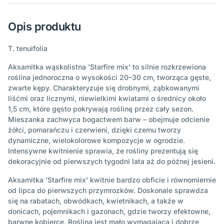
Opis produktu
T. tenuifolia
Aksamitka wąskolistna 'Starfire mix' to silnie rozkrzewiona
roślina jednoroczna o wysokości 20–30 cm, tworząca gęste,
zwarte kępy. Charakteryzuje się drobnymi, ząbkowanymi
liśćmi oraz licznymi, niewielkimi kwiatami o średnicy około
1,5 cm, które gęsto pokrywają roślinę przez cały sezon.
Mieszanka zachwyca bogactwem barw – obejmuje odcienie
żółci, pomarańczu i czerwieni, dzięki czemu tworzy
dynamiczne, wielokolorowe kompozycje w ogrodzie.
Intensywne kwitnienie sprawia, że rośliny prezentują się
dekoracyjnie od pierwszych tygodni lata aż do późnej jesieni.
Aksamitka 'Starfire mix' kwitnie bardzo obficie i równomiernie
od lipca do pierwszych przymrozków. Doskonale sprawdza
się na rabatach, obwódkach, kwietnikach, a także w
donicach, pojemnikach i gazonach, gdzie tworzy efektowne,
barwne kobierce. Roślina jest mało wymagająca i dobrze