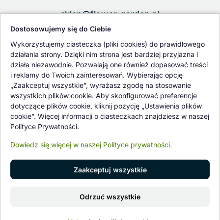
sklep@flower-garden.pl
Dostosowujemy się do Ciebie
Oferowane przez nas rośliny i nasiona podlegają regularnej ścisłej
Wykorzystujemy ciasteczka (pliki cookies) do prawidłowego
kontroli jakości oraz kontroli zdrowotnej przeprowadzanej przez
działania strony. Dzięki nim strona jest bardziej przyjazna i
wykwalifikowane osoby z Państwowej Inspekcji Ochrony Roślin i
działa niezawodnie. Pozwalają one również dopasować treści
Nasiennictwa.
i reklamy do Twoich zainteresowań. Wybierając opcję
„Zaakceptuj wszystkie”, wyrażasz zgodę na stosowanie
wszystkich plików cookie. Aby skonfigurować preferencje
dotyczące plików cookie, kliknij pozycję „Ustawienia plików
cookie”. Więcej informacji o ciasteczkach znajdziesz w naszej
Polityce Prywatności.
Dowiedz się więcej w naszej Polityce prywatności.
Zaakceptuj wszystkie
© 1997 - 2026 flower-garden.pl | Wszelkie prawa zastrzeżone.
Odrzuć wszystkie
Znajdź nas na
0