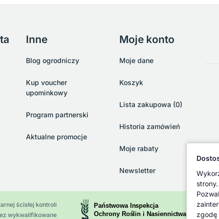
ta
Inne
Moje konto
Blog ogrodniczy
Moje dane
Kup voucher
Koszyk
upominkowy
Lista zakupowa (0)
Program partnerski
Historia zamówień
Aktualne promocje
Moje rabaty
Dostos
Newsletter
Wykorz
strony.
Pozwal
zainte
rnej ścisłej kontroli
zgodę 
zez wykwalifikowane