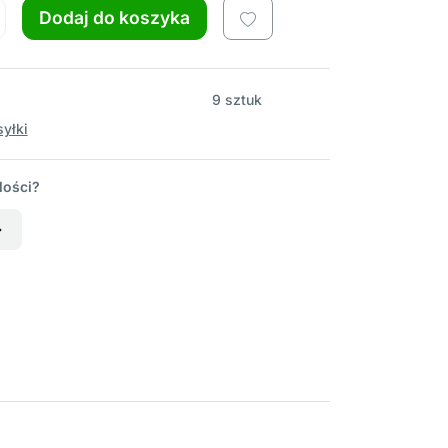
Dodaj do koszyka
9 sztuk
yłki
lości?