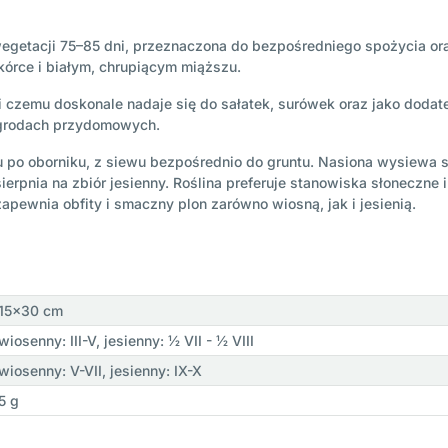
egetacji 75–85 dni, przeznaczona do bezpośredniego spożycia o
skórce i białym, chrupiącym miąższu.
czemu doskonale nadaje się do sałatek, surówek oraz jako dodatek
 ogrodach przydomowych.
u po oborniku, z siewu bezpośrednio do gruntu. Nasiona wysiewa 
erpnia na zbiór jesienny. Roślina preferuje stanowiska słoneczne i
apewnia obfity i smaczny plon zarówno wiosną, jak i jesienią.
15x30 cm
wiosenny: III-V, jesienny: ½ VII - ½ VIII
wiosenny: V-VII, jesienny: IX-X
5 g