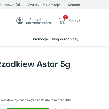
zakupowa (0)
Zwroty i reklamacje
Kontakt
0
Zaloguj się
Koszyk
lub załóż konto
Promocje
Blog ogrodniczy
Rzodkiew Astor 5g
2
punktów lojalnościowych za zakup tego produktu