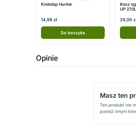
Kretołap Hunter
Kosz og
UP 270
14,99 zł
29,00 z
Do koszyka
Opinie
Masz ten p
Ten produkt nie m
pomóż innym kli