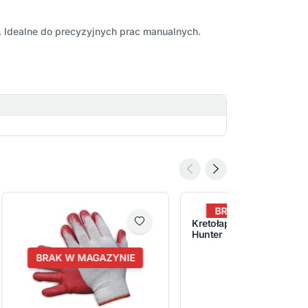
. Idealne do precyzyjnych prac manualnych.
BRAK W MAGAZYNI
Kretołap z sygnalizatore
Hunter
BRAK W MAGAZYNIE