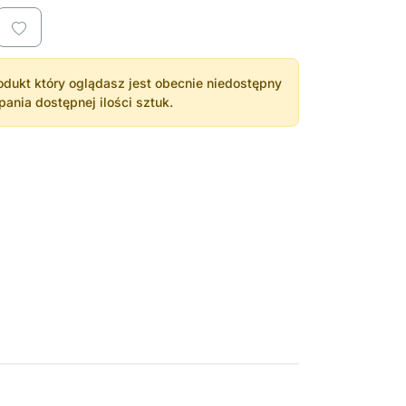
dukt który oglądasz jest obecnie niedostępny
nia dostępnej ilości sztuk.