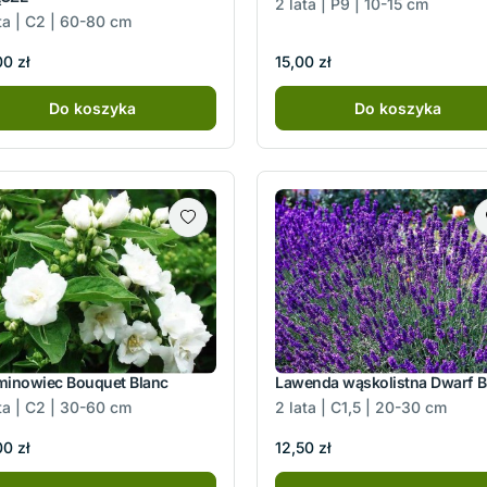
2 lata | P9 | 10-15 cm
ta | C2 | 60-80 cm
0 zł
15,00 zł
Do koszyka
Do koszyka
minowiec Bouquet Blanc
Lawenda wąskolistna Dwarf B
ta | C2 | 30-60 cm
2 lata | C1,5 | 20-30 cm
0 zł
12,50 zł