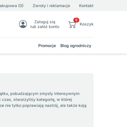
zakupowa (0)
Zwroty i reklamacje
Kontakt
0
Zaloguj się
Koszyk
lub załóż konto
Promocje
Blog ogrodniczy
ątku, pobudzającym zmysły intensywnym
czas, stworzyliśy kategorię, w której
ce
nie tylko poprawiają nastrój, ale także koją