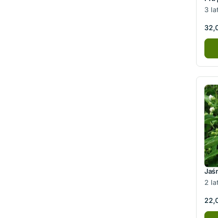
3 la
32,0
Jaś
2 la
22,0