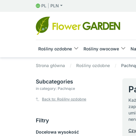
PL
|
PLN
Rośliny ozdobne
Rośliny owocowe
Na
Strona główna
Rośliny ozdobne
Pachną
Subcategories
P
in category: Pachnące
Back to: Rośliny ozdobne
Każ
zap
umi
ner
Filtry
Czy
Docelowa wysokość