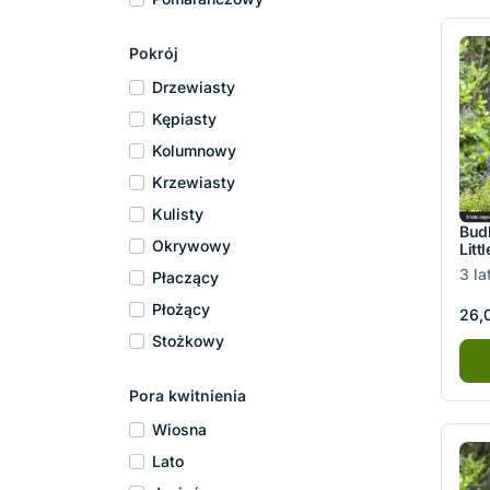
Pokrój
Drzewiasty
Kępiasty
Kolumnowy
Krzewiasty
Kulisty
Budl
Okrywowy
Litt
3 la
Płaczący
Płożący
26,0
Stożkowy
Pora kwitnienia
Wiosna
Lato