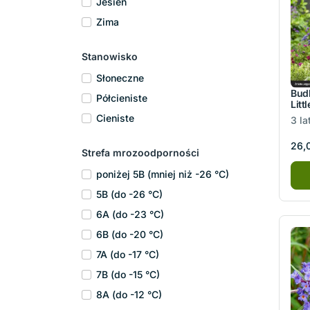
Jesień
Zima
Stanowisko
Słoneczne
Budl
Półcieniste
Litt
Cieniste
3 la
26,0
Strefa mrozoodporności
poniżej 5B (mniej niż -26 °C)
5B (do -26 °C)
6A (do -23 °C)
6B (do -20 °C)
7A (do -17 °C)
7B (do -15 °C)
8A (do -12 °C)