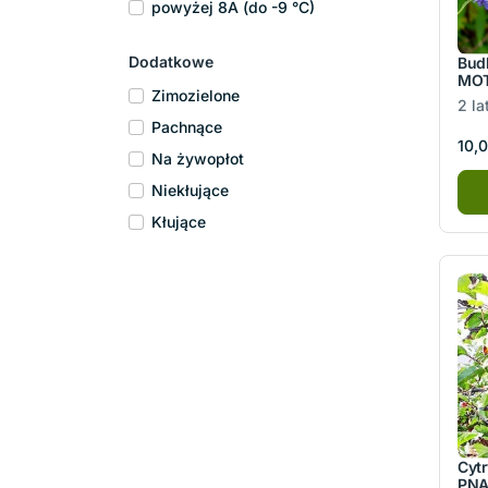
powyżej 8A (do -9 °C)
Dodatkowe
Bud
MOT
Zimozielone
2 la
Pachnące
10,0
Na żywopłot
Niekłujące
Kłujące
Cytr
PNĄ