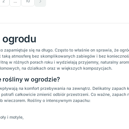
2
10
o ogrodu
co zapamiętuje się na długo. Często to właśnie on sprawia, że ogr
 taką atmosferę bez skomplikowanych zabiegów i bez konieczności
tną w różnych porach roku i wydzielają przyjemny, naturalny aroma
ydomowych, na działkach oraz w większych kompozycjach.
 rośliny w ogrodzie?
i wpływają na komfort przebywania na zewnątrz. Delikatny zapac
potrafi całkowicie zmienić odbiór przestrzeni. Co ważne, zapach 
lub wieczorem. Rośliny o intensywnym zapachu:
ły i motyle,