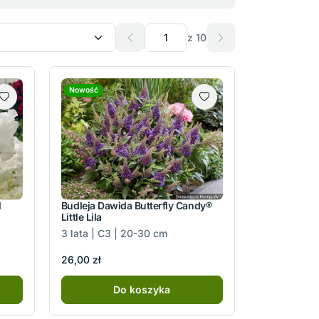
z 10
Nowość
l
Budleja Dawida Butterfly Candy®
Little Lila
3 lata | C3 | 20-30 cm
26,00 zł
Do koszyka