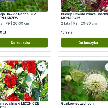
leja Dawida Nanho Blue
Budleja Dawida Prince Charm
YLI KRZEW
MONARCH®
ta | P9 | 20-30 cm
2 lata | P9 | 20-30 cm
0 zł
15,99 zł
Do koszyka
Do koszyka
yniec chiński LECZNICZE
Guzikowiec zachodni
CZE