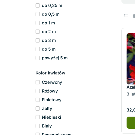
do 0,25 m
do 0,5 m
do 1 m
do 2 m
do 3 m
do 5 m
powyżej 5 m
Kolor kwiatów
Czerwony
Aza
Różowy
3 la
Fioletowy
Żółty
32,0
Niebieski
Biały
Pomarańczowy