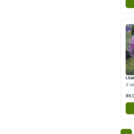
Lila
3 la
89,0