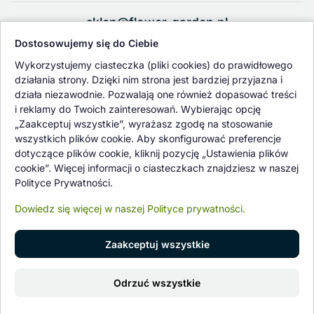
sklep@flower-garden.pl
Dostosowujemy się do Ciebie
Oferowane przez nas rośliny i nasiona podlegają regularnej ścisłej
Wykorzystujemy ciasteczka (pliki cookies) do prawidłowego
kontroli jakości oraz kontroli zdrowotnej przeprowadzanej przez
działania strony. Dzięki nim strona jest bardziej przyjazna i
wykwalifikowane osoby z Państwowej Inspekcji Ochrony Roślin i
działa niezawodnie. Pozwalają one również dopasować treści
Nasiennictwa.
i reklamy do Twoich zainteresowań. Wybierając opcję
„Zaakceptuj wszystkie”, wyrażasz zgodę na stosowanie
wszystkich plików cookie. Aby skonfigurować preferencje
dotyczące plików cookie, kliknij pozycję „Ustawienia plików
cookie”. Więcej informacji o ciasteczkach znajdziesz w naszej
Polityce Prywatności.
Dowiedz się więcej w naszej Polityce prywatności.
Zaakceptuj wszystkie
© 1997 - 2026 flower-garden.pl | Wszelkie prawa zastrzeżone.
Odrzuć wszystkie
Znajdź nas na
0