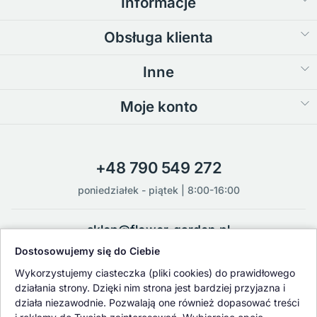
Informacje
Obsługa klienta
Inne
Moje konto
+48 790 549 272
poniedziałek - piątek | 8:00-16:00
sklep@flower-garden.pl
Dostosowujemy się do Ciebie
Oferowane przez nas rośliny i nasiona podlegają regularnej ścisłej
Wykorzystujemy ciasteczka (pliki cookies) do prawidłowego
kontroli jakości oraz kontroli zdrowotnej przeprowadzanej przez
działania strony. Dzięki nim strona jest bardziej przyjazna i
wykwalifikowane osoby z Państwowej Inspekcji Ochrony Roślin i
działa niezawodnie. Pozwalają one również dopasować treści
Nasiennictwa.