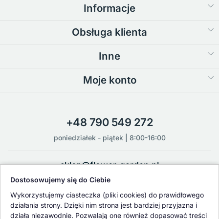
Informacje
Obsługa klienta
Inne
Moje konto
+48 790 549 272
poniedziałek - piątek | 8:00-16:00
sklep@flower-garden.pl
Dostosowujemy się do Ciebie
Oferowane przez nas rośliny i nasiona podlegają regularnej ścisłej
Wykorzystujemy ciasteczka (pliki cookies) do prawidłowego
kontroli jakości oraz kontroli zdrowotnej przeprowadzanej przez
działania strony. Dzięki nim strona jest bardziej przyjazna i
wykwalifikowane osoby z Państwowej Inspekcji Ochrony Roślin i
działa niezawodnie. Pozwalają one również dopasować treści