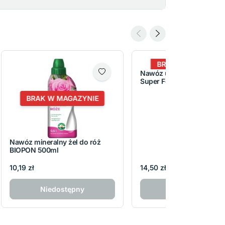
BRAK W MAGAZYNI
Nawóz uniwersalny Bioh
Super Forte Agrecol 1,2L
BRAK W MAGAZYNIE
Nawóz mineralny żel do róż
BIOPON 500ml
10,19 zł
14,50 zł
Niedostępny
Niedostępny