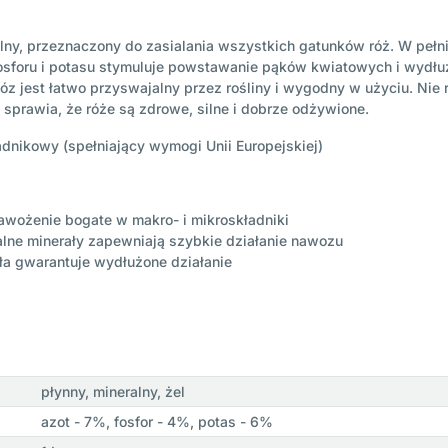
y, przeznaczony do zasialania wszystkich gatunków róż. W pełni 
sforu i potasu stymuluje powstawanie pąków kwiatowych i wydłuża
 jest łatwo przyswajalny przez rośliny i wygodny w użyciu. Nie r
prawia, że róże są zdrowe, silne i dobrze odżywione.
dnikowy (spełniający wymogi Unii Europejskiej)
wożenie bogate w makro- i mikroskładniki
lne minerały zapewniają szybkie działanie nawozu
ła gwarantuje wydłużone działanie
płynny, mineralny, żel
azot - 7%, fosfor - 4%, potas - 6%