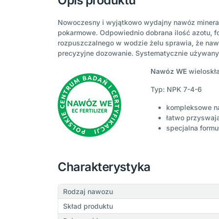
Opis produktu
Nowoczesny i wyjątkowo wydajny nawóz mineraln
pokarmowe. Odpowiednio dobrana ilość azotu, fo
rozpuszczalnego w wodzie żelu sprawia, że nawóz
precyzyjne dozowanie. Systematycznie używany s
Nawóz WE
wieloskła
Typ: NPK 7-4-6
kompleksowe na
łatwo przyswaja
specjalna formu
Charakterystyka
Rodzaj nawozu
Skład produktu