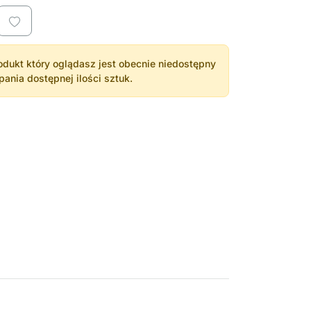
dukt który oglądasz jest obecnie niedostępny
nia dostępnej ilości sztuk.