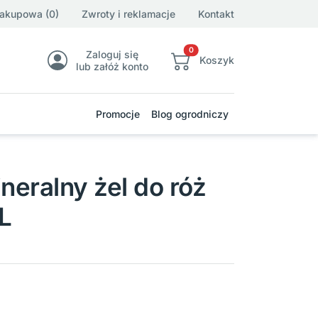
zakupowa (0)
Zwroty i reklamacje
Kontakt
0
Zaloguj się
Koszyk
lub załóż konto
Promocje
Blog ogrodniczy
eralny żel do róż
L