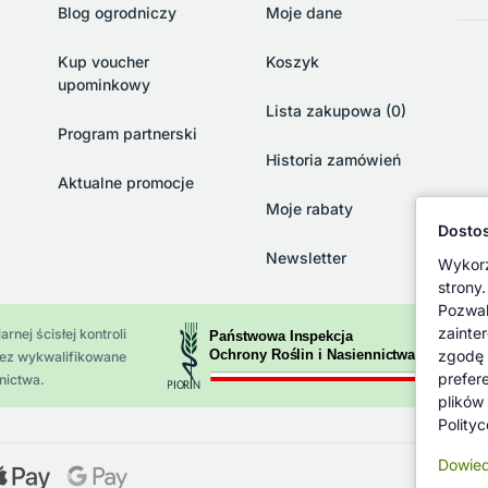
Blog ogrodniczy
Moje dane
Kup voucher
Koszyk
upominkowy
Lista zakupowa (0)
Program partnerski
Historia zamówień
Aktualne promocje
Moje rabaty
Dostos
Newsletter
Wykorz
strony.
Pozwal
zainte
rnej ścisłej kontroli
zgodę 
zez wykwalifikowane
prefer
nictwa.
plików
Polity
Dowied