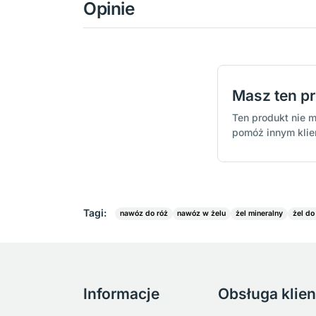
Opinie
Masz ten p
Ten produkt nie m
pomóż innym kli
Tagi:
nawóz do róż
nawóz w żelu
żel mineralny
żel do
Informacje
Obsługa klien