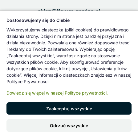
sklep@flower-garden.pl
Dostosowujemy się do Ciebie
Oferowane przez nas rośliny i nasiona podlegają regularnej ścisłej
Wykorzystujemy ciasteczka (pliki cookies) do prawidłowego
kontroli jakości oraz kontroli zdrowotnej przeprowadzanej przez
działania strony. Dzięki nim strona jest bardziej przyjazna i
wykwalifikowane osoby z Państwowej Inspekcji Ochrony Roślin i
działa niezawodnie. Pozwalają one również dopasować treści
Nasiennictwa.
i reklamy do Twoich zainteresowań. Wybierając opcję
„Zaakceptuj wszystkie”, wyrażasz zgodę na stosowanie
wszystkich plików cookie. Aby skonfigurować preferencje
dotyczące plików cookie, kliknij pozycję „Ustawienia plików
cookie”. Więcej informacji o ciasteczkach znajdziesz w naszej
Polityce Prywatności.
Dowiedz się więcej w naszej Polityce prywatności.
Zaakceptuj wszystkie
© 1997 - 2026 flower-garden.pl | Wszelkie prawa zastrzeżone.
Odrzuć wszystkie
Znajdź nas na