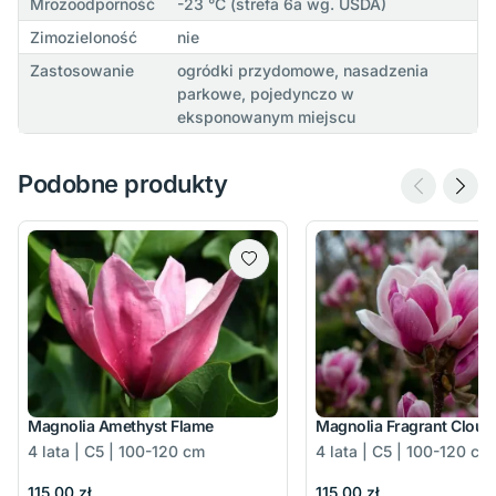
Mrozoodporność
-23 °C (strefa 6a wg. USDA)
Zimozieloność
nie
Zastosowanie
ogródki przydomowe, nasadzenia
parkowe, pojedynczo w
eksponowanym miejscu
Podobne produkty
Magnolia Amethyst Flame
Magnolia Fragrant Cloud
4 lata | C5 | 100-120 cm
4 lata | C5 | 100-120 cm
115,00 zł
115,00 zł