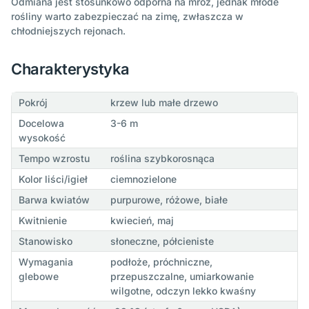
Odmiana jest stosunkowo odporna na mróz, jednak młode
rośliny warto zabezpieczać na zimę, zwłaszcza w
chłodniejszych rejonach.
Charakterystyka
Pokrój
krzew lub małe drzewo
Docelowa
3-6 m
wysokość
Tempo wzrostu
roślina szybkorosnąca
Kolor liści/igieł
ciemnozielone
Barwa kwiatów
purpurowe, różowe, białe
Kwitnienie
kwiecień, maj
Stanowisko
słoneczne, półcieniste
Wymagania
podłoże, próchniczne,
glebowe
przepuszczalne, umiarkowanie
wilgotne, odczyn lekko kwaśny