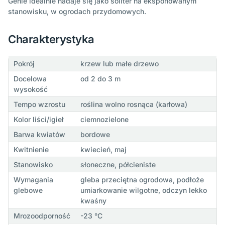
Genie idealnie nadaje się jako soliter na eksponowanym
stanowisku, w ogrodach przydomowych.
Charakterystyka
Pokrój
krzew lub małe drzewo
Docelowa
od 2 do 3 m
wysokość
Tempo wzrostu
roślina wolno rosnąca (karłowa)
Kolor liści/igieł
ciemnozielone
Barwa kwiatów
bordowe
Kwitnienie
kwiecień, maj
Stanowisko
słoneczne, półcieniste
Wymagania
gleba przeciętna ogrodowa, podłoże
glebowe
umiarkowanie wilgotne, odczyn lekko
kwaśny
Mrozoodporność
-23 °C