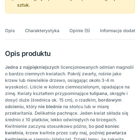
sztuk.
Opis
Charakterystyka
Opinie (5)
Informacje dodatk
Opis produktu
Jedna z najpiękniejszych
licencjonowanych odmian magnolii
o bardzo ciemnych kwiatach. Pokrój zwarty, rośnie jako
krzew lub niewielkie drzewo, osiągając około 3-4 m
wysokości. Liście w kolorze ciemnozielonym, opadające na
zimę. Kwiaty kształtem przypominające
tulipana
, okrągłe i
dosyć duże (średnica ok. 15 cm), o rzadkim,
bordowym
odcieniu
, który
nie blednie
na słońcu lub w miarę
przekwitania. Delikatnie pachnące. Jeden kwiat składa się
średnio z 10 płatków, lekko odwiniętych na brzegach.
Kwitnienie zaczyna stosunkowo późno, bo
pod koniec
kwietnia
, krzew kwitnie przez cały maj, poźniej
powtarza
kwitnienie
w sierpniu (słabsze). Dzięki temu, że zakwita