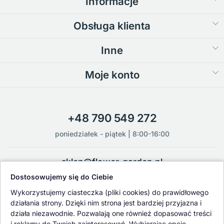
Informacje
Obsługa klienta
Inne
Moje konto
+48 790 549 272
poniedziałek - piątek | 8:00-16:00
sklep@flower-garden.pl
Dostosowujemy się do Ciebie
Oferowane przez nas rośliny i nasiona podlegają regularnej ścisłej
Wykorzystujemy ciasteczka (pliki cookies) do prawidłowego
kontroli jakości oraz kontroli zdrowotnej przeprowadzanej przez
działania strony. Dzięki nim strona jest bardziej przyjazna i
wykwalifikowane osoby z Państwowej Inspekcji Ochrony Roślin i
działa niezawodnie. Pozwalają one również dopasować treści
Nasiennictwa.
i reklamy do Twoich zainteresowań. Wybierając opcję