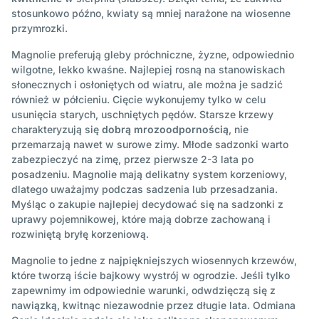
stosunkowo późno, kwiaty są mniej narażone na wiosenne
przymrozki.
Magnolie preferują gleby próchniczne, żyzne, odpowiednio
wilgotne, lekko kwaśne. Najlepiej rosną na stanowiskach
słonecznych i osłoniętych od wiatru, ale można je sadzić
również w półcieniu. Cięcie wykonujemy tylko w celu
usunięcia starych, uschniętych pędów. Starsze krzewy
charakteryzują się
dobrą mrozoodpornością
, nie
przemarzają nawet w surowe zimy. Młode sadzonki warto
zabezpieczyć na zimę, przez pierwsze 2-3 lata po
posadzeniu. Magnolie mają delikatny system korzeniowy,
dlatego uważajmy podczas sadzenia lub przesadzania.
Myśląc o zakupie najlepiej decydować się na sadzonki z
uprawy pojemnikowej, które mają dobrze zachowaną i
rozwiniętą bryłę korzeniową.
Magnolie to jedne z najpiękniejszych wiosennych krzewów,
które tworzą iście bajkowy wystrój w ogrodzie. Jeśli tylko
zapewnimy im odpowiednie warunki, odwdzięczą się z
nawiązką, kwitnąc niezawodnie przez długie lata. Odmiana