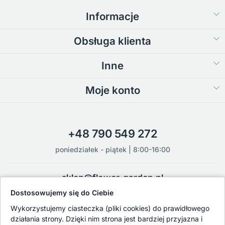
Informacje
Obsługa klienta
Inne
Moje konto
+48 790 549 272
poniedziałek - piątek | 8:00-16:00
sklep@flower-garden.pl
Dostosowujemy się do Ciebie
Oferowane przez nas rośliny i nasiona podlegają regularnej ścisłej
Wykorzystujemy ciasteczka (pliki cookies) do prawidłowego
kontroli jakości oraz kontroli zdrowotnej przeprowadzanej przez
działania strony. Dzięki nim strona jest bardziej przyjazna i