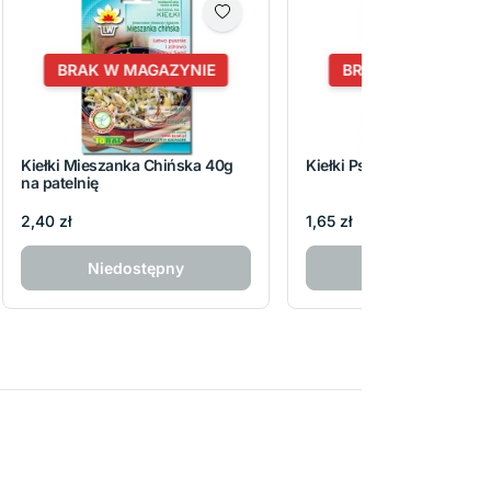
BRAK W MAGAZYNIE
BRAK W MAGAZYNI
Kiełki Mieszanka Chińska 40g
Kiełki Pszenica 50g
na patelnię
2,40 zł
1,65 zł
Niedostępny
Niedostępny