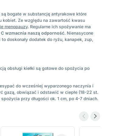
soi są bogate w substancję antyrakowe które
u kobiet. Ze względu na zawartość kwasu
sie menopauzy
. Regularne ich spożywanie ma
y C wzmacnia naszą odporność
. Nienasycone
i to doskonały dodatek do ryżu, kanapek, zup,
kcją obsługi kiełki są gotowe do spożycia po
rzesypać do wcześniej wyparzonego naczynia i
ć gazą, obwiązać i odstawić w ciepłe (18-22 st.
 spożycia przy długości ok. 1 cm, po 4-7 dniach.