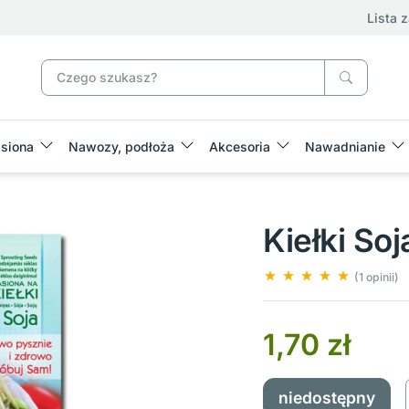
Lista 
siona
Nawozy, podłoża
Akcesoria
Nawadnianie
Kiełki So
(1 opinii)
1,70 zł
niedostępny