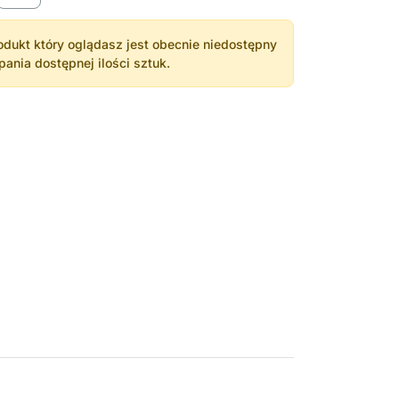
dukt który oglądasz jest obecnie niedostępny
nia dostępnej ilości sztuk.