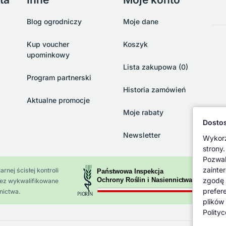
Blog ogrodniczy
Moje dane
Kup voucher
Koszyk
upominkowy
Lista zakupowa (0)
Program partnerski
Historia zamówień
Aktualne promocje
Moje rabaty
Dostos
Newsletter
Wykorz
strony.
Pozwal
zainte
rnej ścisłej kontroli
zgodę 
zez wykwalifikowane
prefer
nictwa.
plików
Polity