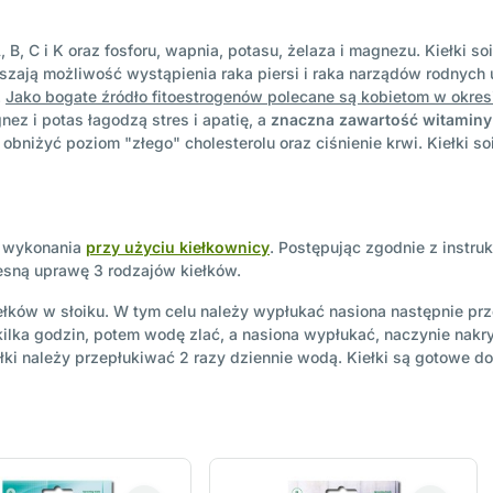
, B, C i K oraz fosforu, wapnia, potasu, żelaza i magnezu. Kiełki 
zają możliwość wystąpienia raka piersi i raka narządów rodnych 
.
Jako bogate źródło fitoestrogenów polecane są kobietom w okre
ez i potas łagodzą stres i apatię, a
znaczna zawartość witamin
niżyć poziom "złego" cholesterolu oraz ciśnienie krwi. Kiełki so
o wykonania
przy użyciu kiełkownicy
. Postępując zgodnie z instru
esną uprawę 3 rodzajów kiełków.
iełków w słoiku. W tym celu należy wypłukać nasiona następnie p
lka godzin, potem wodę zlać, a nasiona wypłukać, naczynie nakry
łki należy przepłukiwać 2 razy dziennie wodą. Kiełki są gotowe do