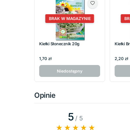
BRAK W MAGAZYNIE
BR
Kiełki Słonecznik 20g
Kiełki B
1,70 zł
2,20 zł
Niedostępny
Opinie
5
/ 5