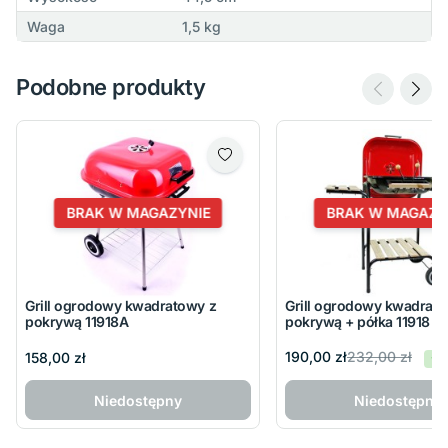
Waga
1,5 kg
Podobne produkty
BRAK W MAGAZYNIE
BRAK W MAGAZY
Grill ogrodowy kwadratowy z
Grill ogrodowy kwadrato
pokrywą 11918A
pokrywą + półka 11918
232,00 zł
190,00 zł
158,00 zł
-1
Niedostępny
Niedostępny