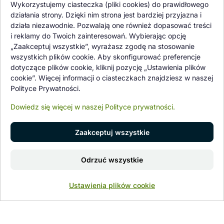
Oferowane przez nas rośliny i nasiona podlegają regularnej ścisłej
Wykorzystujemy ciasteczka (pliki cookies) do prawidłowego
kontroli jakości oraz kontroli zdrowotnej przeprowadzanej przez
działania strony. Dzięki nim strona jest bardziej przyjazna i
wykwalifikowane osoby z Państwowej Inspekcji Ochrony Roślin i
działa niezawodnie. Pozwalają one również dopasować treści
Nasiennictwa.
i reklamy do Twoich zainteresowań. Wybierając opcję
„Zaakceptuj wszystkie”, wyrażasz zgodę na stosowanie
wszystkich plików cookie. Aby skonfigurować preferencje
dotyczące plików cookie, kliknij pozycję „Ustawienia plików
cookie”. Więcej informacji o ciasteczkach znajdziesz w naszej
Polityce Prywatności.
Dowiedz się więcej w naszej Polityce prywatności.
Zaakceptuj wszystkie
© 1997 - 2026 flower-garden.pl | Wszelkie prawa zastrzeżone.
Odrzuć wszystkie
Znajdź nas na
0
Ustawienia plików cookie