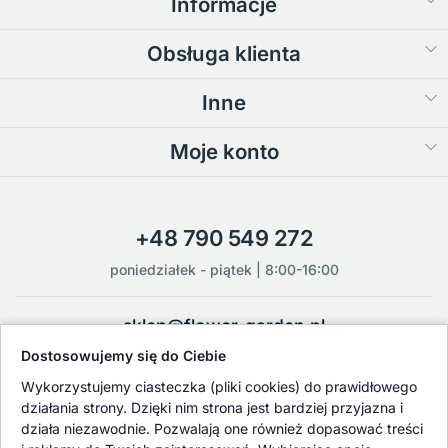
Informacje
Obsługa klienta
Inne
Moje konto
+48 790 549 272
poniedziałek - piątek | 8:00-16:00
sklep@flower-garden.pl
Dostosowujemy się do Ciebie
Oferowane przez nas rośliny i nasiona podlegają regularnej ścisłej
Wykorzystujemy ciasteczka (pliki cookies) do prawidłowego
kontroli jakości oraz kontroli zdrowotnej przeprowadzanej przez
działania strony. Dzięki nim strona jest bardziej przyjazna i
wykwalifikowane osoby z Państwowej Inspekcji Ochrony Roślin i
działa niezawodnie. Pozwalają one również dopasować treści
Nasiennictwa.