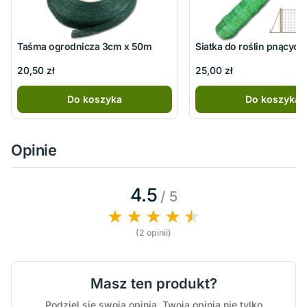
Taśma ogrodnicza 3cm x 50m
Siatka do roślin pnącyc
20,50 zł
25,00 zł
Do koszyka
Do koszyka
Opinie
4.5
/ 5
(2 opinii)
Masz ten produkt?
Podziel się swoją opinią. Twoja opinia nie tylko