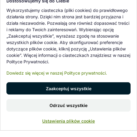
Dostosowujemy się do Ciebie
Oferowane przez nas rośliny i nasiona podlegają regularnej ścisłej
Wykorzystujemy ciasteczka (pliki cookies) do prawidłowego
kontroli jakości oraz kontroli zdrowotnej przeprowadzanej przez
działania strony. Dzięki nim strona jest bardziej przyjazna i
wykwalifikowane osoby z Państwowej Inspekcji Ochrony Roślin i
działa niezawodnie. Pozwalają one również dopasować treści
Nasiennictwa.
i reklamy do Twoich zainteresowań. Wybierając opcję
„Zaakceptuj wszystkie”, wyrażasz zgodę na stosowanie
wszystkich plików cookie. Aby skonfigurować preferencje
dotyczące plików cookie, kliknij pozycję „Ustawienia plików
cookie”. Więcej informacji o ciasteczkach znajdziesz w naszej
Polityce Prywatności.
Dowiedz się więcej w naszej Polityce prywatności.
Zaakceptuj wszystkie
© 1997 - 2026 flower-garden.pl | Wszelkie prawa zastrzeżone.
Dodaj do koszyka
Odrzuć wszystkie
Znajdź nas na
0
Ustawienia plików cookie