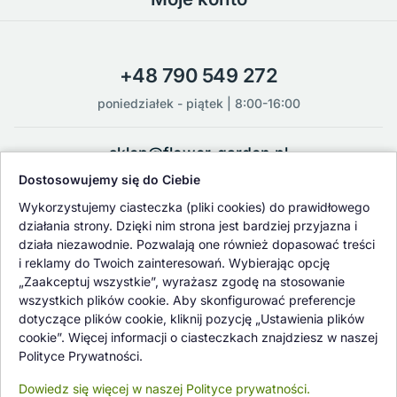
+48 790 549 272
poniedziałek - piątek | 8:00-16:00
sklep@flower-garden.pl
Dostosowujemy się do Ciebie
Oferowane przez nas rośliny i nasiona podlegają regularnej ścisłej
Wykorzystujemy ciasteczka (pliki cookies) do prawidłowego
kontroli jakości oraz kontroli zdrowotnej przeprowadzanej przez
działania strony. Dzięki nim strona jest bardziej przyjazna i
wykwalifikowane osoby z Państwowej Inspekcji Ochrony Roślin i
działa niezawodnie. Pozwalają one również dopasować treści
Nasiennictwa.
i reklamy do Twoich zainteresowań. Wybierając opcję
„Zaakceptuj wszystkie”, wyrażasz zgodę na stosowanie
wszystkich plików cookie. Aby skonfigurować preferencje
dotyczące plików cookie, kliknij pozycję „Ustawienia plików
cookie”. Więcej informacji o ciasteczkach znajdziesz w naszej
Polityce Prywatności.
Dowiedz się więcej w naszej Polityce prywatności.