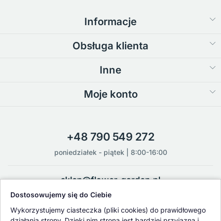
Informacje
Obsługa klienta
Inne
Moje konto
+48 790 549 272
poniedziałek - piątek | 8:00-16:00
sklep@flower-garden.pl
Dostosowujemy się do Ciebie
Oferowane przez nas rośliny i nasiona podlegają regularnej ścisłej
Wykorzystujemy ciasteczka (pliki cookies) do prawidłowego
kontroli jakości oraz kontroli zdrowotnej przeprowadzanej przez
działania strony. Dzięki nim strona jest bardziej przyjazna i