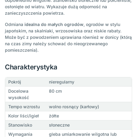
odpowiednio wilgotne. Stanowisko słoneczne lub półcieniste,
osłonięte od wiatru. Wykazuje dużą odporność na
zanieczyszczenia powietrza.
Odmiana
idealna do małych ogrodów
, ogrodów w stylu
japońskim, na skalniaki, wrzosowiska oraz niskie rabaty.
Może być z powodzeniem uprawiana również w donicy (którą
na czas zimy należy schować do nieogrzewanego
pomieszczenia).
Charakterystyka
Pokrój
nieregularny
Docelowa
80 cm
wysokość
Tempo wzrostu
wolno rosnący (karłowy)
Kolor liści/igieł
żółte
Stanowisko
słoneczne
Wymagania
gleba umiarkowanie wilgotna lub