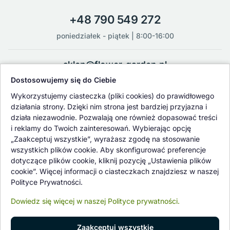
+48 790 549 272
poniedziałek - piątek | 8:00-16:00
sklep@flower-garden.pl
Dostosowujemy się do Ciebie
Oferowane przez nas rośliny i nasiona podlegają regularnej ścisłej
Wykorzystujemy ciasteczka (pliki cookies) do prawidłowego
kontroli jakości oraz kontroli zdrowotnej przeprowadzanej przez
działania strony. Dzięki nim strona jest bardziej przyjazna i
wykwalifikowane osoby z Państwowej Inspekcji Ochrony Roślin i
działa niezawodnie. Pozwalają one również dopasować treści
Nasiennictwa.
i reklamy do Twoich zainteresowań. Wybierając opcję
„Zaakceptuj wszystkie”, wyrażasz zgodę na stosowanie
wszystkich plików cookie. Aby skonfigurować preferencje
dotyczące plików cookie, kliknij pozycję „Ustawienia plików
cookie”. Więcej informacji o ciasteczkach znajdziesz w naszej
Polityce Prywatności.
Dowiedz się więcej w naszej Polityce prywatności.
Zaakceptuj wszystkie