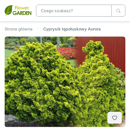
Strona główna
Cyprysik tępołuskowy Aurora