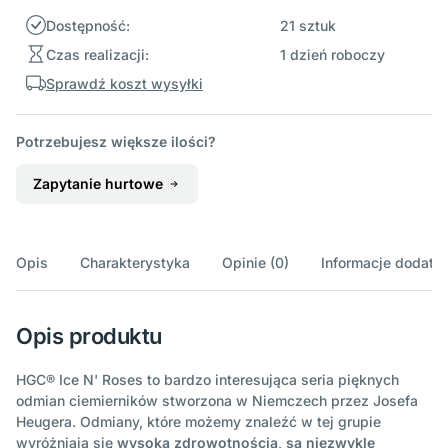
Dostępność:
21 sztuk
Czas realizacji:
1 dzień roboczy
Sprawdź koszt wysyłki
Potrzebujesz większe ilości?
Zapytanie hurtowe
Opis
Charakterystyka
Opinie (0)
Informacje dodatk
Opis produktu
HGC® Ice N' Roses to bardzo interesująca seria pięknych
odmian ciemierników stworzona w Niemczech przez Josefa
Heugera. Odmiany, które możemy znaleźć w tej grupie
wyróżniają się
wysoką zdrowotnością
,
są niezwykle