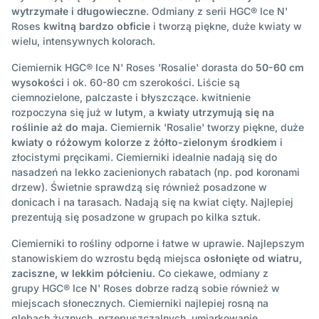
wytrzymałe i długowieczne
. Odmiany z serii HGC® Ice N'
Roses
kwitną bardzo obficie
i tworzą piękne, duże kwiaty w
wielu, intensywnych kolorach.
Ciemiernik HGC® Ice N' Roses 'Rosalie' dorasta do
50-60 cm
wysokości
i
ok. 60-80 cm szerokości. Liście są
ciemnozielone, palczaste i błyszczące. kwitnienie
rozpoczyna się już w
lutym
, a
kwiaty utrzymują się na
roślinie aż do maja
. Ciemiernik 'Rosalie' tworzy piękne, duże
kwiaty o różowym kolorze z żółto-zielonym środkiem
i
złocistymi pręcikami. Ciemierniki idealnie nadają się do
nasadzeń na lekko zacienionych rabatach (np. pod koronami
drzew). Świetnie sprawdzą się również posadzone w
donicach i na tarasach. Nadają się na kwiat cięty. Najlepiej
prezentują się posadzone w grupach po kilka sztuk.
Ciemierniki to rośliny odporne i łatwe w uprawie. Najlepszym
stanowiskiem do wzrostu będą miejsca
osłonięte od wiatru,
zaciszne, w lekkim półcieniu
. Co ciekawe, odmiany z
grupy HGC® Ice N' Roses dobrze radzą sobie również w
miejscach słonecznych. Ciemierniki najlepiej rosną na
glebach żyznych, przepuszczalnych, umiarkowanie