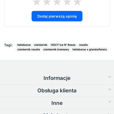
Dodaj pierwszą opinię
Tagi:
helleborus
ciemiernik
HGC® Ice N' Roses
rosalie
ciemiernik rosalie
ciemiernik kremowy
helleborus x glandorfensis
Informacje
Obsługa klienta
Inne