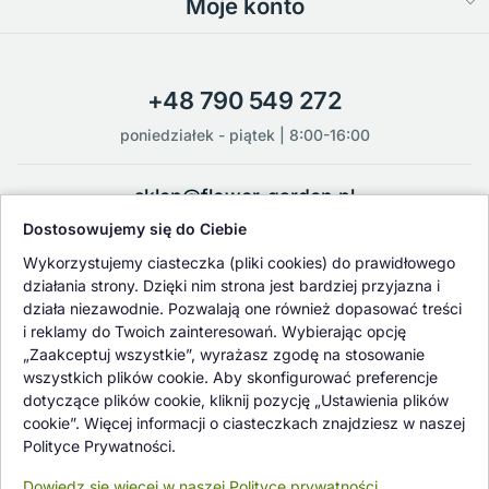
Moje konto
+48 790 549 272
poniedziałek - piątek | 8:00-16:00
sklep@flower-garden.pl
Dostosowujemy się do Ciebie
Oferowane przez nas rośliny i nasiona podlegają regularnej ścisłej
Wykorzystujemy ciasteczka (pliki cookies) do prawidłowego
kontroli jakości oraz kontroli zdrowotnej przeprowadzanej przez
działania strony. Dzięki nim strona jest bardziej przyjazna i
wykwalifikowane osoby z Państwowej Inspekcji Ochrony Roślin i
działa niezawodnie. Pozwalają one również dopasować treści
Nasiennictwa.
i reklamy do Twoich zainteresowań. Wybierając opcję
„Zaakceptuj wszystkie”, wyrażasz zgodę na stosowanie
wszystkich plików cookie. Aby skonfigurować preferencje
dotyczące plików cookie, kliknij pozycję „Ustawienia plików
cookie”. Więcej informacji o ciasteczkach znajdziesz w naszej
Polityce Prywatności.
Dowiedz się więcej w naszej Polityce prywatności.