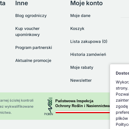
ta
Inne
Moje konto
Blog ogrodniczy
Moje dane
Kup voucher
Koszyk
upominkowy
Lista zakupowa (0)
Program partnerski
Historia zamówień
Aktualne promocje
Moje rabaty
Dostos
Newsletter
Wykorz
strony.
Pozwal
zainte
rnej ścisłej kontroli
zgodę 
zez wykwalifikowane
prefer
nictwa.
plików
Polity