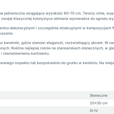
lina jednoroczna osiągająca wysokość 60–70 cm. Tworzy silne, w
ęki swojej klasycznej kolorystyce odmiana wprowadza do ogrodu wy
bardzo dekoracyjnymi i szczególnie atrakcyjnymi w kompozycjach 
wazonie.
oraz kwietniki, gdzie stanowi elegancki, rozświetlający akcent. W
ych. Roślina najlepiej rośnie na stanowiskach słonecznych, w gle
 i równomiernemu kwitnieniu.
anego inspektu lub bezpośrednio do gruntu w kwietniu. Na miejs
Słoneczne
20x30 cm
III-IV