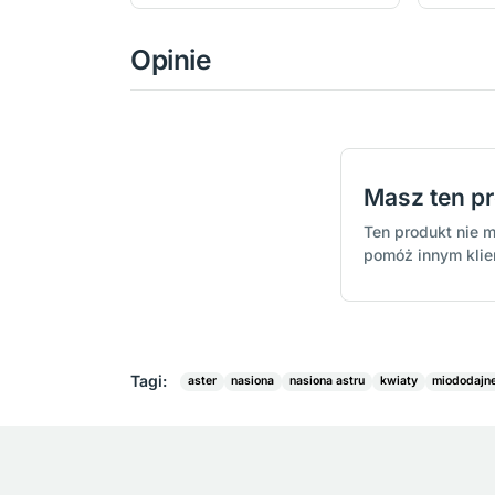
Opinie
Masz ten p
Ten produkt nie m
pomóż innym kli
Tagi:
aster
nasiona
nasiona astru
kwiaty
miododajn