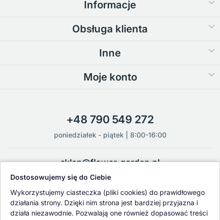
Informacje
Obsługa klienta
Inne
Moje konto
+48 790 549 272
poniedziałek - piątek | 8:00-16:00
sklep@flower-garden.pl
Dostosowujemy się do Ciebie
Oferowane przez nas rośliny i nasiona podlegają regularnej ścisłej
Wykorzystujemy ciasteczka (pliki cookies) do prawidłowego
kontroli jakości oraz kontroli zdrowotnej przeprowadzanej przez
działania strony. Dzięki nim strona jest bardziej przyjazna i
wykwalifikowane osoby z Państwowej Inspekcji Ochrony Roślin i
działa niezawodnie. Pozwalają one również dopasować treści