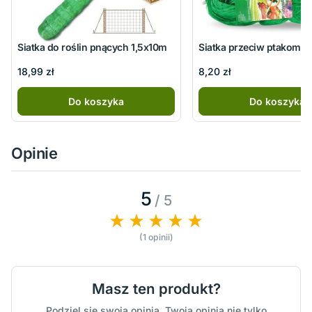
Siatka do roślin pnących 1,5x10m
Siatka przeciw ptakom 
18,99 zł
8,20 zł
Do koszyka
Do koszyka
Opinie
5
/ 5
(1 opinii)
Masz ten produkt?
Podziel się swoją opinią. Twoja opinia nie tylko