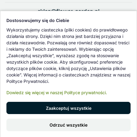
sklep@flower-garden.pl
Dostosowujemy się do Ciebie
Oferowane przez nas rośliny i nasiona podlegają regularnej ścisłej
Wykorzystujemy ciasteczka (pliki cookies) do prawidłowego
kontroli jakości oraz kontroli zdrowotnej przeprowadzanej przez
działania strony. Dzięki nim strona jest bardziej przyjazna i
wykwalifikowane osoby z Państwowej Inspekcji Ochrony Roślin i
działa niezawodnie. Pozwalają one również dopasować treści
Nasiennictwa.
i reklamy do Twoich zainteresowań. Wybierając opcję
„Zaakceptuj wszystkie”, wyrażasz zgodę na stosowanie
wszystkich plików cookie. Aby skonfigurować preferencje
dotyczące plików cookie, kliknij pozycję „Ustawienia plików
cookie”. Więcej informacji o ciasteczkach znajdziesz w naszej
Polityce Prywatności.
Dowiedz się więcej w naszej Polityce prywatności.
Zaakceptuj wszystkie
© 1997 - 2026 flower-garden.pl | Wszelkie prawa zastrzeżone.
Dodaj do koszyka
Odrzuć wszystkie
Znajdź nas na