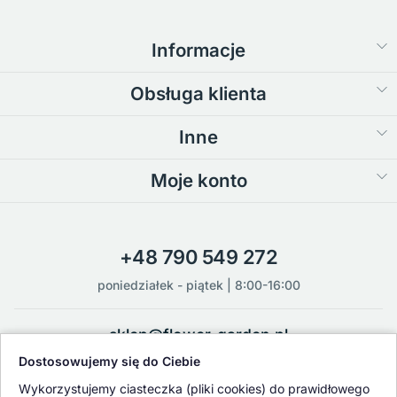
Informacje
Obsługa klienta
Inne
Moje konto
+48 790 549 272
poniedziałek - piątek | 8:00-16:00
sklep@flower-garden.pl
Dostosowujemy się do Ciebie
Oferowane przez nas rośliny i nasiona podlegają regularnej ścisłej
Wykorzystujemy ciasteczka (pliki cookies) do prawidłowego