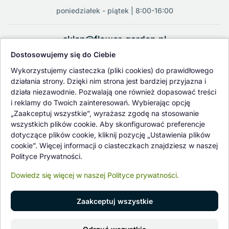
poniedziałek - piątek | 8:00-16:00
sklep@flower-garden.pl
Dostosowujemy się do Ciebie
Oferowane przez nas rośliny i nasiona podlegają regularnej ścisłej
Wykorzystujemy ciasteczka (pliki cookies) do prawidłowego
kontroli jakości oraz kontroli zdrowotnej przeprowadzanej przez
działania strony. Dzięki nim strona jest bardziej przyjazna i
wykwalifikowane osoby z Państwowej Inspekcji Ochrony Roślin i
działa niezawodnie. Pozwalają one również dopasować treści
Nasiennictwa.
i reklamy do Twoich zainteresowań. Wybierając opcję
„Zaakceptuj wszystkie”, wyrażasz zgodę na stosowanie
wszystkich plików cookie. Aby skonfigurować preferencje
dotyczące plików cookie, kliknij pozycję „Ustawienia plików
cookie”. Więcej informacji o ciasteczkach znajdziesz w naszej
Polityce Prywatności.
Dowiedz się więcej w naszej Polityce prywatności.
Zaakceptuj wszystkie
© 1997 - 2026 flower-garden.pl | Wszelkie prawa zastrzeżone.